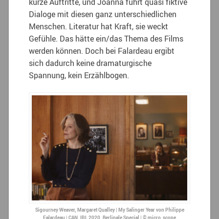
kurze Auftritte, und Joanna führt quasi fiktive
Dialoge mit diesen ganz unterschiedlichen
Menschen. Literatur hat Kraft, sie weckt
Gefühle. Das hätte ein/das Thema des Films
werden können. Doch bei Falardeau ergibt
sich dadurch keine dramaturgische
Spannung, kein Erzählbogen.
Sigourney Weaver, Margaret Qualley | My Salinger Year von Philippe
Falardeau | CAN, IRL 2020, Berlinale Special | © micro_scope