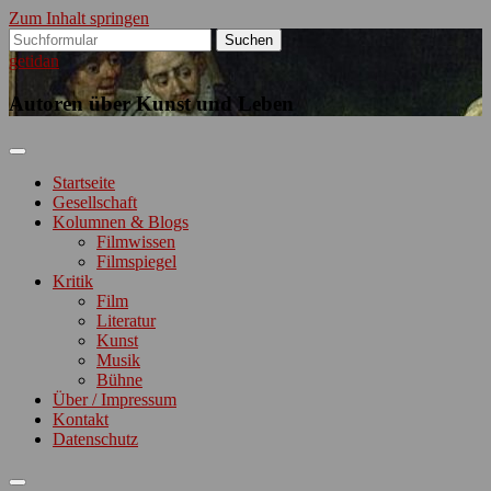
Zum Inhalt springen
Suchen
nach:
getidan
Autoren über Kunst und Leben
Startseite
Gesellschaft
Kolumnen & Blogs
Filmwissen
Filmspiegel
Kritik
Film
Literatur
Kunst
Musik
Bühne
Über / Impressum
Kontakt
Datenschutz
Suchfeld