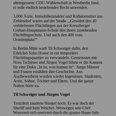
alteingessene CDU-Wählerschaft in Westberlin fand,
er solle endlich bestehendes Recht anwenden.
3.000 Ärzte, Immobilienmakler und Rollatornutzer aus
Zehlendorf waren auf der Straße. „Gewährt den 40
verbliebenen Flüchtlingen aus der Kreuzberger
Gerhart-Hauptmann-Schule den ihnen zustehenden
Flüchtlingsschutz. Und auch den 400 vom
Oranienplatz!“
In Berlin-Mitte warb Til Schweiger dafür, den
Edelclub Soho House in ein temporäres
Flüchtlingsquartier zu verwandeln. Gemeinsam mit
Nora Tschirner und Jürgen Vogel führte er die Kamera
für eine Doku „In ist, was human ist“. Junge Männer
und Frauen erzählten ihre Geschichte. Aus
Asylbewerbern wurden wieder Ingenieure, Studenten,
Ärzte, Söhne, Töchter und Eltern. Und die ganze
Nation hörte zu.
Til Schweiger und Jürgen Vogel
Trotzdem zauderte Henkel noch. Er war doch der
Sheriff und kein Weichei. Weswegen sein Chef
Wowereit sich enerviert durch die grauen Haare fuhr