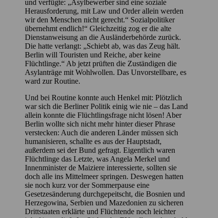
und verfügte: „Asylbewerber sind eine soziale
Herausforderung, mit Law und Order allein werden
wir den Menschen nicht gerecht.“ Sozialpolitiker
übernehmt endlich!“ Gleichzeitig zog er die alte
Dienstanweisung an die Ausländerbehörde zurück.
Die hatte verlangt: „Schiebt ab, was das Zeug hält.
Berlin will Touristen und Reiche, aber keine
Flüchtlinge.“ Ab jetzt prüften die Zuständigen die
Asylanträge mit Wohlwollen. Das Unvorstellbare, es
ward zur Routine.
Und bei Routine konnte auch Henkel mit: Plötzlich
war sich die Berliner Politik einig wie nie – das Land
allein konnte die Flüchtlingsfrage nicht lösen! Aber
Berlin wollte sich nicht mehr hinter dieser Phrase
verstecken: Auch die anderen Länder müssen sich
humanisieren, schallte es aus der Hauptstadt,
außerdem sei der Bund gefragt. Eigentlich waren
Flüchtlinge das Letzte, was Angela Merkel und
Innenminister de Maiziere interessierte, sollten sie
doch alle ins Mittelmeer springen. Deswegen hatten
sie noch kurz vor der Sommerpause eine
Gesetzesänderung durchgepeitscht, die Bosnien und
Herzegowina, Serbien und Mazedonien zu sicheren
Drittstaaten erklärte und Flüchtende noch leichter