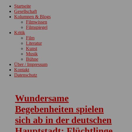
ein-/ausblenden
Startseite
Gesellschaft
Kolumnen & Blogs
Filmwissen
Filmspiegel
Kritik
Film
Literatur
Kunst
Musik
Bühne
Über / Impressum
Kontakt
Datenschutz
Wundersame
Begebenheiten spielen
sich ab in der deutschen
Hauptstadt: Flüchtlinge