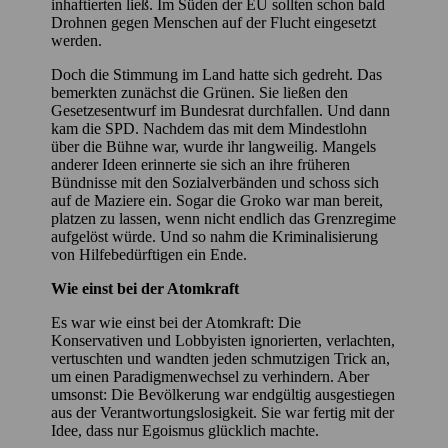
inhaftierten ließ. Im Süden der EU sollten schon bald
Drohnen gegen Menschen auf der Flucht eingesetzt
werden.
Doch die Stimmung im Land hatte sich gedreht. Das
bemerkten zunächst die Grünen. Sie ließen den
Gesetzesentwurf im Bundesrat durchfallen. Und dann
kam die SPD. Nachdem das mit dem Mindestlohn
über die Bühne war, wurde ihr langweilig. Mangels
anderer Ideen erinnerte sie sich an ihre früheren
Bündnisse mit den Sozialverbänden und schoss sich
auf de Maziere ein. Sogar die Groko war man bereit,
platzen zu lassen, wenn nicht endlich das Grenzregime
aufgelöst würde. Und so nahm die Kriminalisierung
von Hilfebedürftigen ein Ende.
Wie einst bei der Atomkraft
Es war wie einst bei der Atomkraft: Die
Konservativen und Lobbyisten ignorierten, verlachten,
vertuschten und wandten jeden schmutzigen Trick an,
um einen Paradigmenwechsel zu verhindern. Aber
umsonst: Die Bevölkerung war endgültig ausgestiegen
aus der Verantwortungslosigkeit. Sie war fertig mit der
Idee, dass nur Egoismus glücklich machte.