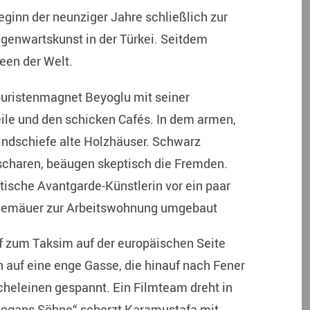
ginn der neunziger Jahre schließlich zur
Gegenwartskunst in der Türkei. Seitdem
een der Welt.
ouristenmagnet Beyoglu mit seiner
le und den schicken Cafés. In dem armen,
windschiefe alte Holzhäuser. Schwarz
scharen, beäugen skeptisch die Fremden.
stische Avantgarde-Künstlerin vor ein paar
 Gemäuer zur Arbeitswohnung umgebaut
 zum Taksim auf der europäischen Seite
 auf eine enge Gasse, die hinauf nach Fener
cheleinen gespannt. Ein Filmteam dreht in
Erdogans Söhne“ scherzt Karamustafa mit