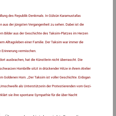
üllung des Republik-Denkmals. In Gülsün Karamustafas
n aus der jüngsten Vergangenheit zu sehen. Dabei ist die
ern Bilder aus der Geschichte des Taksim-Platzes im Herzen
em Alltagsleben einer Familie. Der Taksim war immer die
lle Erinnerung vermischen.
rt ausbrachen, hat die Künstlerin nicht überrascht. Die
chwarzen Hornbrille sitzt in drückender Hitze in ihrem Atelier
 am Goldenen Horn. „Der Taksim ist voller Geschichte. Erdogan
e Umschweife als Unterstützerin der Protestierenden vom Gezi-
rklärt sie ihre spontane Sympathie für die über Nacht