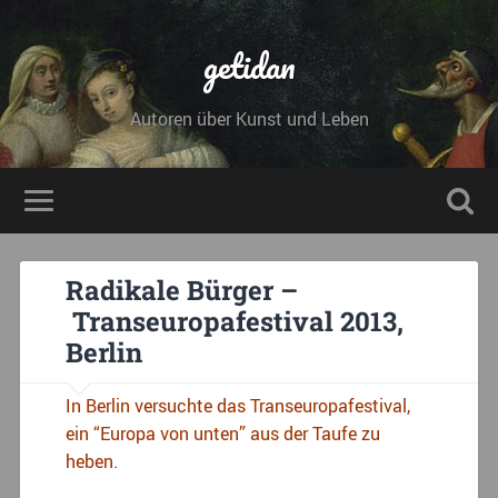
getidan
Autoren über Kunst und Leben
Radikale Bürger –
Transeuropafestival 2013,
Berlin
In Berlin versuchte das Transeuropafestival,
ein “Europa von unten” aus der Taufe zu
heben.