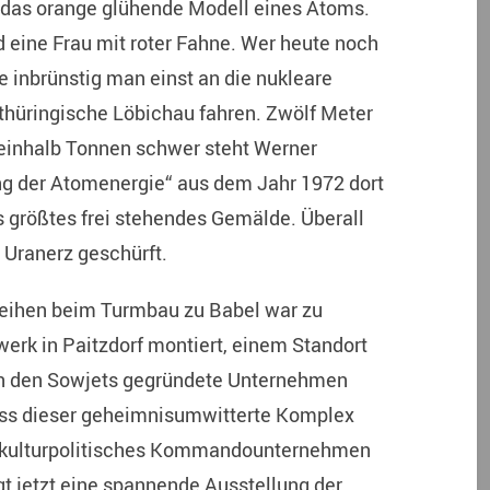
 das orange glühende Modell eines Atoms.
 eine Frau mit roter Fahne. Wer heute noch
e inbrünstig man einst an die nukleare
s thüringische Löbichau fahren. Zwölf Meter
einhalb Tonnen schwer steht Werner
ng der Atomenergie“ aus dem Jahr 1972 dort
s größtes frei stehendes Gemälde. Überall
 Uranerz geschürft.
leihen beim Turmbau zu Babel war zu
werk in Paitzdorf montiert, einem Standort
on den Sowjets gegründete Unternehmen
ass dieser geheimnisumwitterte Komplex
in kulturpolitisches Kommandounternehmen
t jetzt eine spannende Ausstellung der