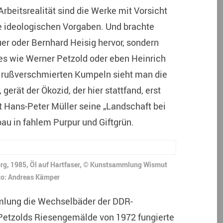
Arbeitsrealität sind die Werke mit Vorsicht
te ideologischen Vorgaben. Und brachte
er oder Bernhard Heisig hervor, sondern
s wie Werner Petzold oder eben Heinrich
nd rußverschmierten Kumpeln sieht man die
rät der Ökozid, der hier stattfand, erst
lt Hans-Peter Müller seine „Landschaft bei
u in fahlem Purpur und Giftgrün.
urg, 1985, Öl auf Hartfaser, © Kunstsammlung Wismut
o: Andreas Kämper
mlung die Wechselbäder der DDR-
 Petzolds Riesengemälde von 1972 fungierte