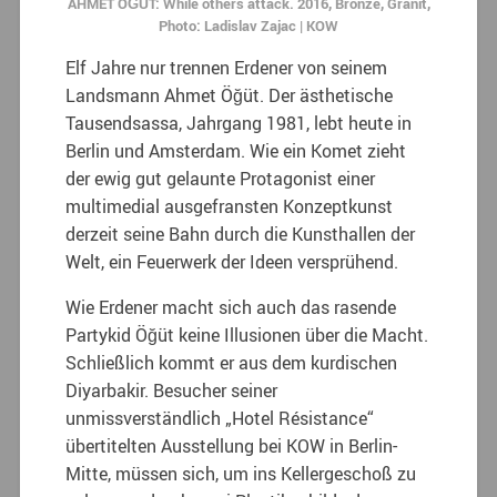
AHMET ÖĞÜT: While others attack. 2016, Bronze, Granit,
Photo: Ladislav Zajac | KOW
Elf Jahre nur trennen Erdener von seinem
Landsmann Ahmet Öğüt. Der ästhetische
Tausendsassa, Jahrgang 1981, lebt heute in
Berlin und Amsterdam. Wie ein Komet zieht
der ewig gut gelaunte Protagonist einer
multimedial ausgefransten Konzeptkunst
derzeit seine Bahn durch die Kunsthallen der
Welt, ein Feuerwerk der Ideen versprühend.
Wie Erdener macht sich auch das rasende
Partykid Öğüt keine Illusionen über die Macht.
Schließlich kommt er aus dem kurdischen
Diyarbakir. Besucher seiner
unmissverständlich „Hotel Résistance“
übertitelten Ausstellung bei KOW in Berlin-
Mitte, müssen sich, um ins Kellergeschoß zu