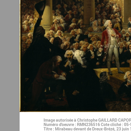
Image autorisée à Christophe GAILLARD CAPORA
Numéro d'oeuvre : RMN236516 Cote cliché : 05-5
Titre : Mirabeau devant de Dreux-Brézé, 23 juin