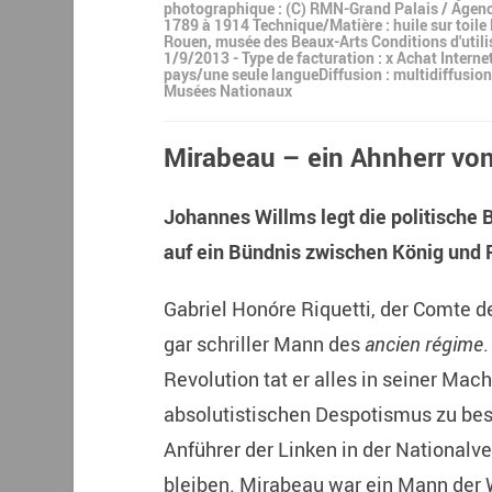
photographique : (C) RMN-Grand Palais / Agence
1789 à 1914 Technique/Matière : huile sur toile
Rouen, musée des Beaux-Arts Conditions d'utilis
1/9/2013 - Type de facturation : x Achat Interne
pays/une seule langueDiffusion : multidiffusio
Musées Nationaux
Mirabeau – ein Ahnherr von
Johannes Willms legt die politische 
auf ein Bündnis zwischen König und R
Gabriel Honóre Riquetti, der Comte d
gar schriller Mann des
ancien régime
Revolution tat er alles in seiner Ma
absolutistischen Despotismus zu besc
Anführer der Linken in der Nationalv
bleiben. Mirabeau war ein Mann der 