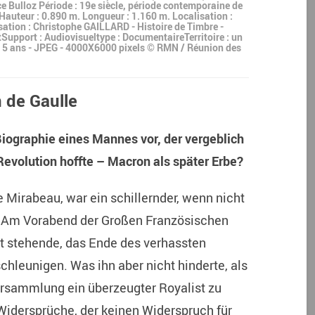
 Bulloz Période : 19e siècle, période contemporaine de
 Hauteur : 0.890 m. Longueur : 1.160 m. Localisation :
ation : Christophe GAILLARD - Histoire de Timbre -
tSupport : Audiovisueltype : DocumentaireTerritoire : un
n 5 ans - JPEG - 4000X6000 pixels © RMN / Réunion des
 de Gaulle
Biographie eines Mannes vor, der vergeblich
evolution hoffte – Macron als später Erbe?
e Mirabeau, war ein schillernder, wenn nicht
. Am Vorabend der Großen Französischen
cht stehende, das Ende des verhassten
hleunigen. Was ihn aber nicht hinderte, als
ersammlung ein überzeugter Royalist zu
Widersprüche, der keinen Widerspruch für