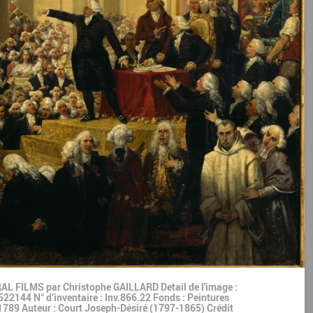
L FILMS par Christophe GAILLARD Detail de l'image :
22144 N° d’inventaire : Inv.866.22 Fonds : Peintures
 1789 Auteur : Court Joseph-Désiré (1797-1865) Crédit