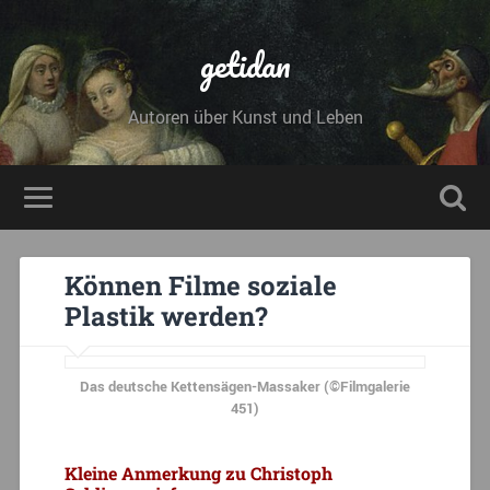
getidan
Autoren über Kunst und Leben
Können Filme soziale
Plastik werden?
Das deutsche Kettensägen-Massaker (©Filmgalerie
451)
Kleine Anmerkung zu Christoph