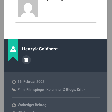
Henryk Goldberg
16. Februar 2002
Film
,
Filmspiegel
,
Kolumnen & Blogs
,
Kritik
Vorheriger Beitrag