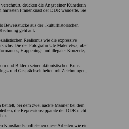
 verschnürt, drücken die Angst einer Künstlerin
 härtesten Frauenknast der DDR wanderte. Sie
ls Beweisstücke aus der „kulturhistorischen
 Rechnung geht auf.
ialistischen Realismus wie die expressive
rsuche: Die der Fotografin Ute Maler etwa, über
erformances, Happenings und illegaler Konzerte,
ern und Bildern seiner aktionistischen Kunst
nings- und Gesprächseinheiten mit Zeichnungen,
betitelt, bei dem zwei nackte Männer bei dem
bleiben, die Repressionsapparate der DDR nicht
bar.
en Kunstlandschaft stehen diese Arbeiten wie ein