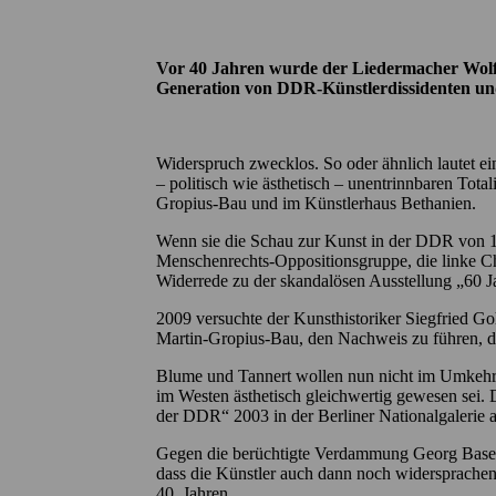
Vor 40 Jahren wurde der Liedermacher Wolf 
Generation von DDR-Künstlerdissidenten und
Widerspruch zwecklos. So oder ähnlich lautet ein
– politisch wie ästhetisch – unentrinnbaren Tota
Gropius-Bau und im Künstlerhaus Bethanien.
Wenn sie die Schau zur Kunst in der DDR von
Menschenrechts-Oppositionsgruppe, die linke Chr
Widerrede zu der skandalösen Ausstellung „60 J
2009 versuchte der Kunsthistoriker Siegfried 
Martin-Gropius-Bau, den Nachweis zu führen, da
Blume und Tannert wollen nun nicht im Umkehrs
im Westen ästhetisch gleichwertig gewesen sei.
der DDR“ 2003 in der Berliner Nationalgalerie 
Gegen die berüchtigte Verdammung Georg Baselit
dass die Künstler auch dann noch widersprachen
40 Jahren.