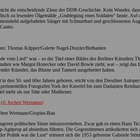
 nicht die entscheidende Zäsur der DDR-Geschichte. Kein Wunder, dass
isch zu lesenden Ölgemälde „Grablegung eines Soldaten“ fasste. Auf 
utionsheld aufgebahrten Sänger mit Schnurrbart und geschlossenen Aug
Castro.
oto: Thomas Kilpper/Galerie Nagel-Draxler/Bethanien
de vom Lied“ war – so der Titel eines Bildes des Berliner Künstlers 
estalten wie Margot Honecker oder David Bowie zieht, war – zeigt das
ender Künstler, das Blume und Tannert ausgebreitet haben.
t in den 50- und 60er Jahren geboren, reicht von den Dresdner Autoperf
rimentellen Fotografen York der Knoefel bis zum Dadaisten Reinhard
el mehr als nur Sitte oder Mattheuer.
ochen Wermann/Gropius-Bau
ngeren politischen Sinne misszuverstehen. Zwar gab es einen Hans Tich
op-Agitprop ad absurdum führten. Die Gegenstimmen artikulierten sich a
r Politik war die Lust“ erinnert sich die 1953 geborene Gabriele Stötz