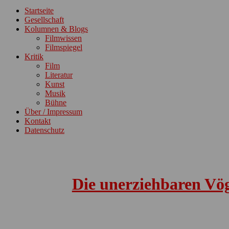
ein-/ausblenden
Startseite
Gesellschaft
Kolumnen & Blogs
Filmwissen
Filmspiegel
Kritik
Film
Literatur
Kunst
Musik
Bühne
Über / Impressum
Kontakt
Datenschutz
Die unerziehbaren Vö