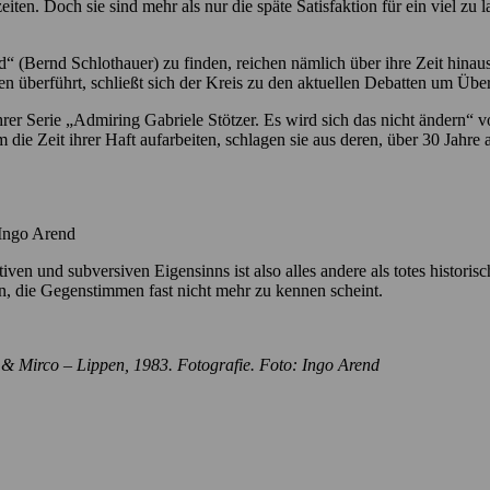
iten. Doch sie sind mehr als nur die späte Satisfaktion für ein viel zu 
 (Bernd Schlothauer) zu finden, reichen nämlich über ihre Zeit hinau
n überführt, schließt sich der Kreis zu den aktuellen Debatten um Üb
r Serie „Admiring Gabriele Stötzer. Es wird sich das nicht ändern“ v
die Zeit ihrer Haft aufarbeiten, schlagen sie aus deren, über 30 Jahre
 Ingo Arend
iven und subversiven Eigensinns ist also alles andere als totes historisc
ken, die Gegenstimmen fast nicht mehr zu kennen scheint.
 & Mirco – Lippen, 1983. Fotografie. Foto: Ingo Arend