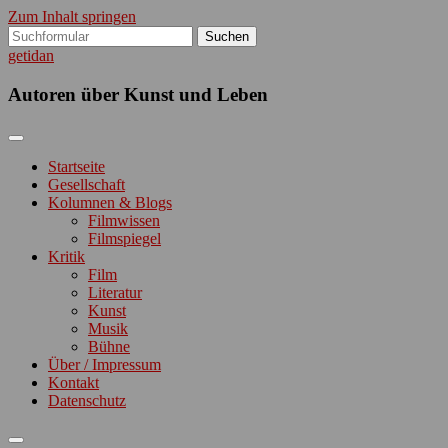
Zum Inhalt springen
Suchen
nach:
getidan
Autoren über Kunst und Leben
Startseite
Gesellschaft
Kolumnen & Blogs
Filmwissen
Filmspiegel
Kritik
Film
Literatur
Kunst
Musik
Bühne
Über / Impressum
Kontakt
Datenschutz
Suchfeld