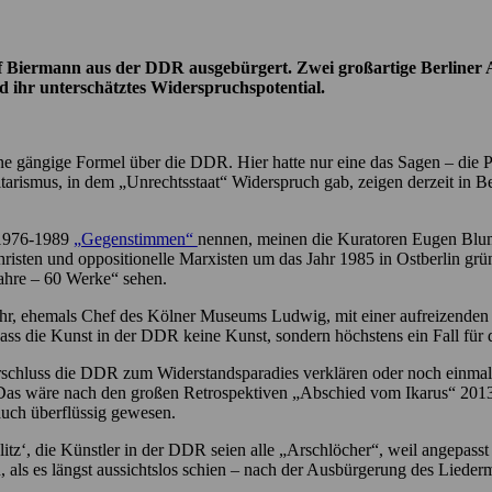
Biermann aus der DDR ausgebürgert. Zwei großartige Berliner Au
 ihr unterschätztes Widerspruchspotential.
e gängige Formel über die DDR. Hier hatte nur eine das Sagen – die Par
litarismus, in dem „Unrechtsstaat“ Widerspruch gab, zeigen derzeit in 
 1976-1989
„Gegenstimmen“
nennen, meinen die Kuratoren Eugen Blum
isten und oppositionelle Marxisten um das Jahr 1985 in Ostberlin grün
ahre – 60 Werke“ sehen.
Gohr, ehemals Chef des Kölner Museums Ludwig, mit einer aufreizende
ss die Kunst in der DDR keine Kunst, sondern höchstens ein Fall für
chluss die DDR zum Widerstandsparadies verklären oder noch einmal 
 Das wäre nach den großen Retrospektiven „Abschied vom Ikarus“ 2013
auch überflüssig gewesen.
z‘, die Künstler in der DDR seien alle „Arschlöcher“, weil angepasst
, als es längst aussichtslos schien – nach der Ausbürgerung des Lied