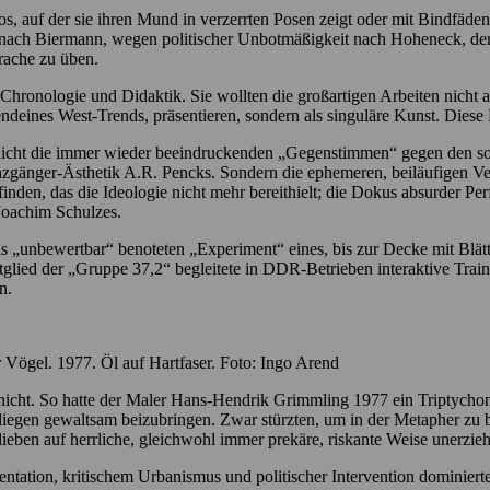
s, auf der sie ihren Mund in verzerrten Posen zeigt oder mit Bindfäden
nach Biermann, wegen politischer Unbotmäßigkeit nach Hoheneck, den
rache zu üben.
hronologie und Didaktik. Sie wollten die großartigen Arbeiten nicht a
ndeines West-Trends, präsentieren, sondern als singuläre Kunst. Diese
nicht die immer wieder beeindruckenden „Gegenstimmen“ gegen den soz
zgänger-Ästhetik A.R. Pencks. Sondern die ephemeren, beiläufigen Ve
finden, das die Ideologie nicht mehr bereithielt; die Dokus absurder P
Joachim Schulzes.
ls „unbewertbar“ benoteten „Experiment“ eines, bis zur Decke mit Blätt
tglied der „Gruppe 37,2“ begleitete in DDR-Betrieben interaktive Trai
n.
ögel. 1977. Öl auf Hartfaser. Foto: Ingo Arend
cht. So hatte der Maler Hans-Hendrik Grimmling 1977 ein Triptychon 
Fliegen gewaltsam beizubringen. Zwar stürzten, um in der Metapher zu 
eben auf herrliche, gleichwohl immer prekäre, riskante Weise unerzieh
entation, kritischem Urbanismus und politischer Intervention dominiert