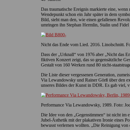
Das traumatische Ereignis markierte eine, wenn
Wendepunkt schon ein Jahr später in dem symbol
Bild, sieht man den, wie einen gefallenen Revol
umringen ihn Stephan Hermlin, Stalin und Fidel 
Nicht das Ende vom Lied. 2016. Linolschnitt. F
Dass der „Urknall“ von 1976 aber „Nicht das En
fiktiven Konzert zeigt, das so gegensätzliche G
Gestalt von 160 Werken rund 80 nicht-staatstrag
Die Liste dieser vergessenen Generation, zumeis
Via Lewandowsky und Rainer Görß über den expe
unseres Bildes der Kunst in DDR. Es gab viel, vi
Performance Via Lewandowsky, 1989. Foto: J
Die Idee von den „Gegenstimmen“ ist nicht im e
Jubel-Ästhetik mit der plakativen Ironie eines P
bewusst verlernen wollten. „Die Reinigung von de