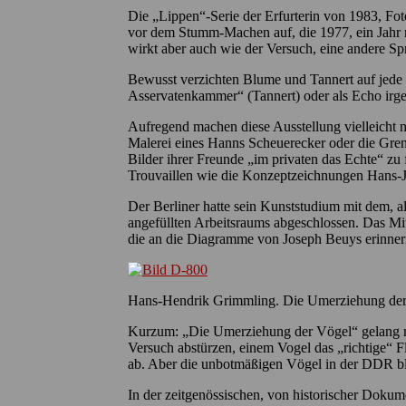
Die „Lippen“-Serie der Erfurterin von 1983, Foto
vor dem Stumm-Machen auf, die 1977, ein Jahr 
wirkt aber auch wie der Versuch, eine andere Sp
Bewusst verzichten Blume und Tannert auf jede C
Asservatenkammer“ (Tannert) oder als Echo irge
Aufregend machen diese Ausstellung vielleicht 
Malerei eines Hanns Scheuerecker oder die Gren
Bilder ihrer Freunde „im privaten das Echte“ zu 
Trouvaillen wie die Konzeptzeichnungen Hans-
Der Berliner hatte sein Kunststudium mit dem, a
angefüllten Arbeitsraums abgeschlossen. Das Mi
die an die Diagramme von Joseph Beuys erinner
Hans-Hendrik Grimmling. Die Umerziehung der V
Kurzum: „Die Umerziehung der Vögel“ gelang ni
Versuch abstürzen, einem Vogel das „richtige“ 
ab. Aber die unbotmäßigen Vögel in der DDR bli
In der zeitgenössischen, von historischer Dokum