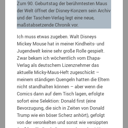
Zum 90. Geburtstag der berühmtesten Maus
der Welt öffnet der Disney-Konzern sein Archiv
und der Taschen-Verlag legt eine neue,
maßstabsetzende Chronik vor.
Ich muss etwas zugeben. Walt Disneys
Mickey Mouse hat in meiner Kindheits- und
Jugendwelt keine sehr große Rolle gespielt.
Zwar bekam ich wöchentlich vom Ehapa-
Verlag als deutschem Lizenznehmer das
aktuelle Micky-Maus-Heft zugeschickt –
meinem ständigen Quengeln hatten die Eltern
nicht standhalten können – aber wenn die
Comics dann auf dem Tisch lagen, erfolgte
sofort eine Selektion: Donald first (eine
Bevorzugung, die sich in Zeiten von Donald
Trump wie ein böser Scherz anhört), gefolgt
von der veronkelten und sonst wie versippten