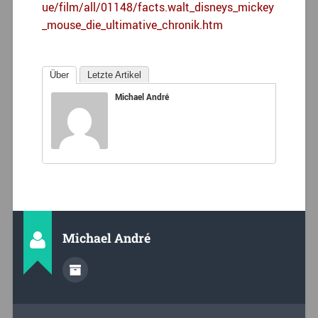
ue/film/all/01148/facts.walt_disneys_mickey
_mouse_die_ultimative_chronik.htm
Über
Letzte Artikel
Michael André
Michael André