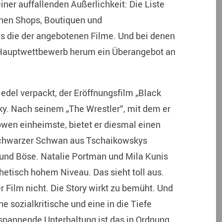
iner auffallenden Äußerlichkeit: Die Liste
enen Shops, Boutiquen und
ls die der angebotenen Filme. Und bei denen
n Hauptwettbewerb herum ein Überangebot an
 edel verpackt, der Eröffnungsfilm „Black
y. Nach seinem „The Wrestler“, mit dem er
wen einheimste, bietet er diesmal einen
 schwarzer Schwan aus Tschaikowskys
und Böse. Natalie Portman und Mila Kunis
thetisch hohem Niveau. Das sieht toll aus.
r Film nicht. Die Story wirkt zu bemüht. Und
ne sozialkritische und eine in die Tiefe
pannende Unterhaltung ist das in Ordnung.