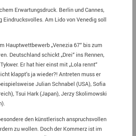
lichem Erwartungsdruck. Berlin und Cannes,
g Eindrucksvolles. Am Lido von Venedig soll
n im Hauptwettbewerb „Venezia 67“ bis zum
n. Deutschland schickt „Drei“ ins Rennen,
 Tykwer.
Er hat hier einst mit „Lola rennt“
icht klappt’s ja wieder?! Antreten muss er
ispielsweise Julian Schnabel (USA), Sofia
eich), Tsui Hark (Japan), Jerzy Skolimowski
n).
sbesondere den künstlerisch anspruchsvollen
ördern zu wollen. Doch der Kommerz ist im