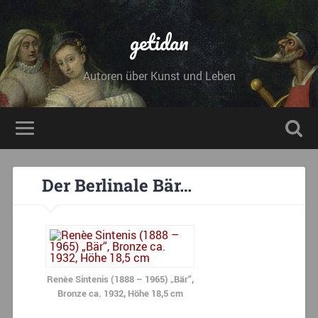
getidan
Autoren über Kunst und Leben
Der Berlinale Bär…
Renèe Sintenis (1888 – 1965) „Bär“,
Bronze ca. 1932, Höhe 18,5 cm