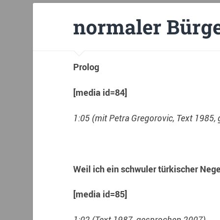
normaler Bürg
Prolog
[media id=84]
1:05 (mit Petra Gregorovic, Text 1985
Weil ich ein schwuler türkischer Nege
[media id=85]
1:02
(Text 1987, gesprochen 2007)