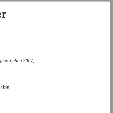
er
, gesprochen 2007)
r bin