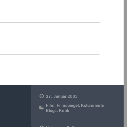
27. Januar 2003
Film
,
Filmspiegel
,
Kolumnen &
Blogs
,
Kritik