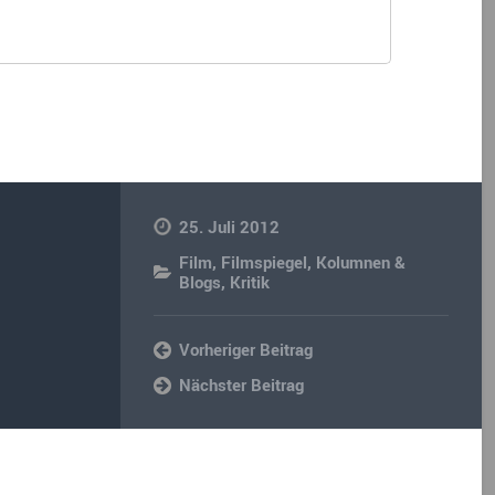
25. Juli 2012
Film
,
Filmspiegel
,
Kolumnen &
Blogs
,
Kritik
Vorheriger Beitrag
Nächster Beitrag