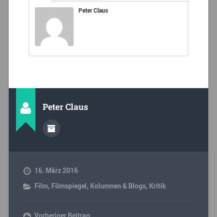
Peter Claus
Peter Claus
16. März 2016
Film
,
Filmspiegel
,
Kolumnen & Blogs
,
Kritik
Vorheriger Beitrag