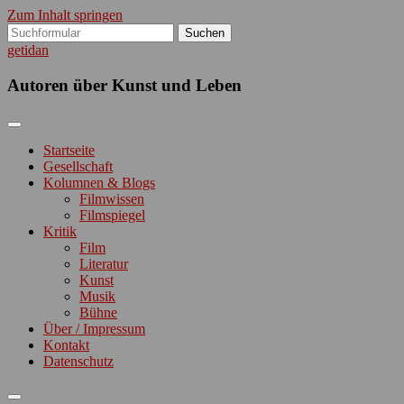
Zum Inhalt springen
Suchen
nach:
getidan
Autoren über Kunst und Leben
Startseite
Gesellschaft
Kolumnen & Blogs
Filmwissen
Filmspiegel
Kritik
Film
Literatur
Kunst
Musik
Bühne
Über / Impressum
Kontakt
Datenschutz
Suchfeld