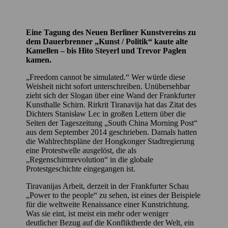
Eine Tagung des Neuen Berliner Kunstvereins zu
dem Dauerbrenner „Kunst / Politik“ kaute alte
Kamellen – bis Hito Steyerl und Trevor Paglen
kamen.
„Freedom cannot be simulated.“ Wer würde diese
Weisheit nicht sofort unterschreiben. Unübersehbar
zieht sich der Slogan über eine Wand der Frankfurter
Kunsthalle Schirn. Rirkrit Tiranavija hat das Zitat des
Dichters Stanisław Lec in großen Lettern über die
Seiten der Tageszeitung „South China Morning Post“
aus dem September 2014 geschrieben. Damals hatten
die Wahlrechtspläne der Hongkonger Stadtregierung
eine Protestwelle ausgelöst, die als
„Regenschirmrevolution“ in die globale
Protestgeschichte eingegangen ist.
Tiravanijas Arbeit, derzeit in der Frankfurter Schau
„Power to the people“ zu sehen, ist eines der Beispiele
für die weltweite Renaissance einer Kunstrichtung.
Was sie eint, ist meist ein mehr oder weniger
deutlicher Bezug auf die Konfliktherde der Welt, ein