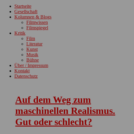
ein-/ausblenden
Startseite
Gesellschaft
Kolumnen & Blogs
Filmwissen
Filmspiegel
Kritik
Film
Literatur
Kunst
Musik
Bühne
Über / Impressum
Kontakt
Datenschutz
Auf dem Weg zum
maschinellen Realismus.
Gut oder schlecht?