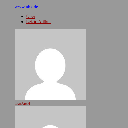
www.nbk.de
Über
Letzte Artikel
Ingo Arend