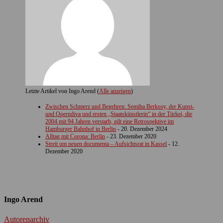
Letzte Artikel von Ingo Arend
(
Alle anzeigen
)
Zwischen Schmerz und Begehren: Semiha Berksoy, der Kunst-
und Operndiva und ersten „Staatskünstlerin“ in der Türkei, die
2004 mit 94 Jahren verstarb, gilt eine Retrospektive im
Hamburger Bahnhof in Berlin
- 20. Dezember 2024
Alltag mit Corona: Berlin
- 23. Dezember 2020
Streit um neuen documenta – Aufsichtsrat in Kassel
- 12.
Dezember 2020
Ingo Arend
Autorenarchiv