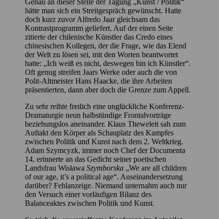
Genau an dieser Stelle der Tagung „Kunst / Politik“
hätte man sich ein Streitgespräch gewünscht. Hatte
doch kurz zuvor Alfredo Jaar gleichsam das
Kontrastprogramm geliefert. Auf der einen Seite
zitierte der chilenische Künstler das Credo eines
chinesischen Kollegen, der die Frage, wie das Elend
der Welt zu lösen sei, mit den Worten beantwortet
hatte: „Ich weiß es nicht, deswegen bin ich Künstler“.
Oft genug streifen Jaars Werke oder auch die von
Polit-Altmeister Hans Haacke, die ihre Arbeiten
präsentierten, dann aber doch die Grenze zum Appell.
Zu sehr reihte freilich eine unglückliche Konferenz-
Dramaturgie neun halbstündige Frontalvorträge
beziehungslos aneinander. Klaus Theweleit sah zum
Auftakt den Körper als Schauplatz des Kampfes
zwischen Politik und Kunst nach dem 2. Weltkrieg.
Adam Szymcyzk, immer noch Chef der Documenta
14, erinnerte an das Gedicht seiner poetischen
Landsfrau Wisława
Szymborska
„We are all children
of our age, it’s a political age“. Auseinandersetzung
darüber? Fehlanzeige. Niemand unternahm auch nur
den Versuch einer vorläufigen Bilanz des
Balanceaktes zwischen Politik und Kunst.