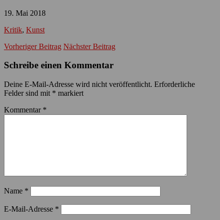
19. Mai 2018
Kritik
,
Kunst
Vorheriger Beitrag
Nächster Beitrag
Schreibe einen Kommentar
Deine E-Mail-Adresse wird nicht veröffentlicht.
Erforderliche
Felder sind mit
*
markiert
Kommentar
*
Name
*
E-Mail-Adresse
*