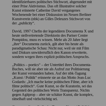
identifizierbares politisches Stichwort, abgerundet mit
einer Prise Aktivismus. Das oft Illustrative solcher
Kunst erinnerte Catherine David vergangenes
Wochenende bei einer Diskussion im Neuen Berliner
Kunstverein (nbk) an Gilles Deleuzes Stichwort von
der „publicity“.
David, 1997 Chefin der legendären Documenta X und
heute stellvertretende Direktorin des Pariser Centre
Pompidou, muss es wissen. Mehr als 20 Jahre liegt
„ihre“ Documenta zurück, gilt aber bis heute als
paradigmatische Schau: Nicht nur, weil sie mit Film
und Diskurs unwiderruflich den Kanon erweiterte,
sondern wegen ihres explizit politischen Anspruchs.
„Politics – poetics“ – der Untertitel ihres Documenta-
Buches, will sie aber nie als Aufruf zur Politisierung
der Kunst verstanden haben. Auf der nbk-Tagung
„Kunst / Politik“ erinnerte sie an das Motto Jean-Luc
Godards: „Ich mache keine politischen Filme, aber ich
filme politisch“. Gute Kunst, so die Kuratorin, sei das
Gegenteil des politischen Werts Transparenz. Nichts
gegen Agitprop – aber sie schätze Kunst, die komplex,
rätselhaft und vielschichtig sei.