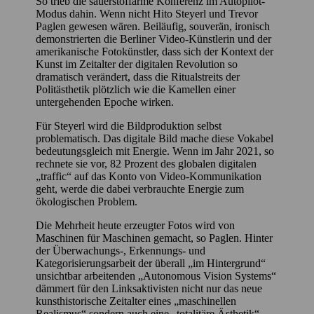
So trieb die sauerstoffarme Konferenz im Autopilot-
Modus dahin. Wenn nicht Hito Steyerl und Trevor
Paglen gewesen wären. Beiläufig, souverän, ironisch
demonstrierten die Berliner Video-Künstlerin und der
amerikanische Fotokünstler, dass sich der Kontext der
Kunst im Zeitalter der digitalen Revolution so
dramatisch verändert, dass die Ritualstreits der
Politästhetik plötzlich wie die Kamellen einer
untergehenden Epoche wirken.
Für Steyerl wird die Bildproduktion selbst
problematisch. Das digitale Bild mache diese Vokabel
bedeutungsgleich mit Energie. Wenn im Jahr 2021, so
rechnete sie vor, 82 Prozent des globalen digitalen
„traffic“ auf das Konto von Video-Kommunikation
geht, werde die dabei verbrauchte Energie zum
ökologischen Problem.
Die Mehrheit heute erzeugter Fotos wird von
Maschinen für Maschinen gemacht, so Paglen. Hinter
der Überwachungs-, Erkennungs- und
Kategorisierungsarbeit der überall „im Hintergrund“
unsichtbar arbeitenden „Autonomous Vision Systems“
dämmert für den Linksaktivisten nicht nur das neue
kunsthistorische Zeitalter eines „maschinellen
Realismus“ sondern auch eine „totalitäre Ästhetik“.