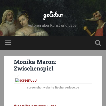
getidan
Autoren über Kunst und Leben
Monika Maron:
Zwischenspiel
screenshot website fischerverlage.de