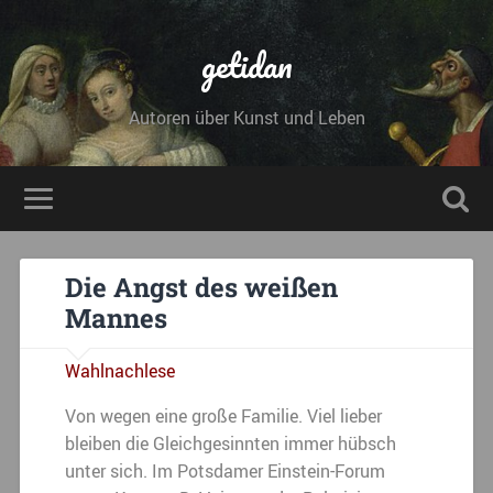
getidan
Autoren über Kunst und Leben
Die Angst des weißen
Mannes
Wahlnachlese
Von wegen eine große Familie. Viel lieber
bleiben die Gleichgesinnten immer hübsch
unter sich. Im Potsdamer Einstein-Forum