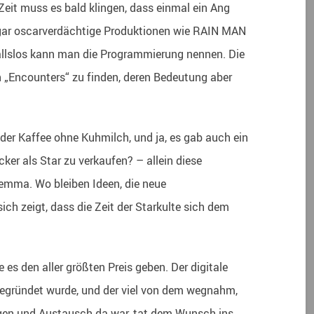
eit muss es bald klingen, dass einmal ein Ang
r gar oscarverdächtige Produktionen wie RAIN MAN
fallslos kann man die Programmierung nennen. Die
n „Encounters“ zu finden, deren Bedeutung aber
 der Kaffee ohne Kuhmilch, und ja, es gab auch ein
cker als Star zu verkaufen? – allein diese
lemma. Wo bleiben Ideen, die neue
ch zeigt, dass die Zeit der Starkulte sich dem
e es den aller größten Preis geben. Der digitale
 begründet wurde, und der viel von dem wegnahm,
en und Austausch da war, tat dem Wunsch ins