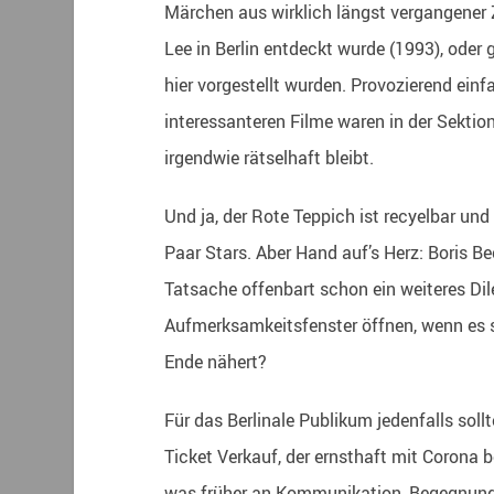
Märchen aus wirklich längst vergangener Z
Lee in Berlin entdeckt wurde (1993), ode
hier vorgestellt wurden. Provozierend ein
interessanteren Filme waren in der Sektio
irgendwie rätselhaft bleibt.
Und ja, der Rote Teppich ist recyelbar und
Paar Stars. Aber Hand auf’s Herz: Boris Be
Tatsache offenbart schon ein weiteres Di
Aufmerksamkeitsfenster öffnen, wenn es si
Ende nähert?
Für das Berlinale Publikum jedenfalls sollt
Ticket Verkauf, der ernsthaft mit Corona
was früher an Kommunikation, Begegnung