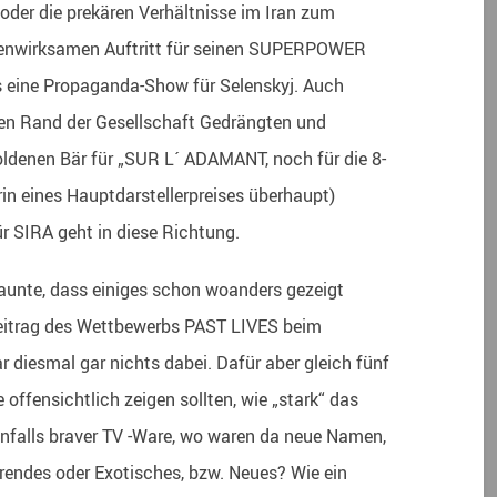
 oder die prekären Verhältnisse im Iran zum
ienwirksamen Auftritt für seinen SUPERPOWER
ls eine Propaganda-Show für Selenskyj. Auch
 den Rand der Gesellschaft Gedrängten und
ldenen Bär für „SUR L´ ADAMANT, noch für die 8-
erin eines Hauptdarstellerpreises überhaupt)
r SIRA geht in diese Richtung.
taunte, dass einiges schon woanders gezeigt
Beitrag des Wettbewerbs PAST LIVES beim
 diesmal gar nichts dabei. Dafür aber gleich fünf
offensichtlich zeigen sollten, wie „stark“ das
enfalls braver TV -Ware, wo waren da neue Namen,
rendes oder Exotisches, bzw. Neues? Wie ein