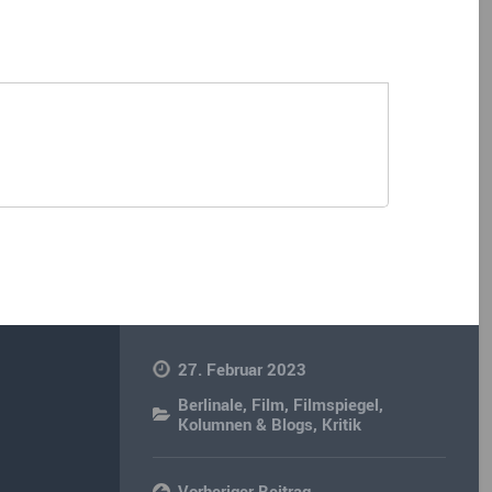
27. Februar 2023
Berlinale
,
Film
,
Filmspiegel
,
Kolumnen & Blogs
,
Kritik
Vorheriger Beitrag