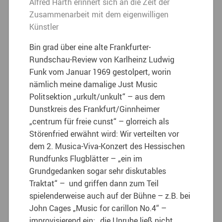
Alfred Harth erinnert sich an die Zeit der
Zusammenarbeit mit dem eigenwilligen
Künstler
Bin grad über eine alte Frankfurter-
Rundschau-Review von Karlheinz Ludwig
Funk vom Januar 1969 gestolpert, worin
nämlich meine damalige Just Music
Politsektion „urkult/unkult“ – aus dem
Dunstkreis des Frankfurt/Ginnheimer
„centrum für freie cunst“ – glorreich als
Störenfried erwähnt wird: Wir verteilten vor
dem 2. Musica-Viva-Konzert des Hessischen
Rundfunks Flugblätter – „ein im
Grundgedanken sogar sehr diskutables
Traktat“ – und griffen dann zum Teil
spielenderweise auch auf der Bühne – z.B. bei
John Cages „Music for carillon No.4“ –
improvisierend ein: „die Unruhe ließ nicht