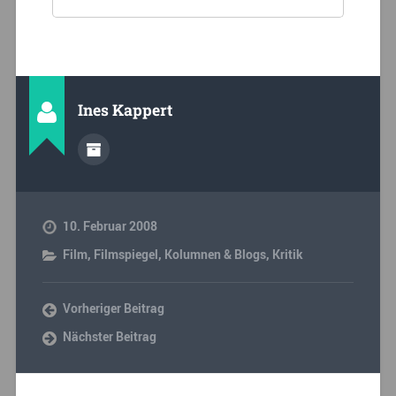
Ines Kappert
10. Februar 2008
Film
,
Filmspiegel
,
Kolumnen & Blogs
,
Kritik
Vorheriger Beitrag
Nächster Beitrag