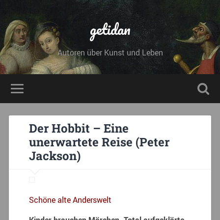
getidan
Autoren über Kunst und Leben
Der Hobbit – Eine
unerwartete Reise (Peter
Jackson)
Schöne alte Anderswelt
Kinder brauchen Märchen. Total aufgeklärte