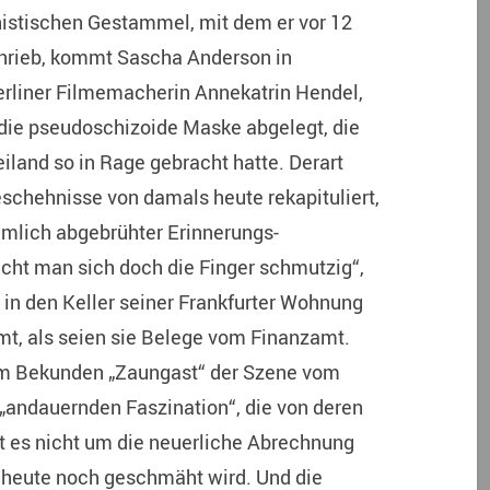
stischen Gestammel, mit dem er vor 12
hrieb, kommt Sascha Anderson in
erliner Filmemacherin Annekatrin Hendel,
die pseudoschizoide Maske abgelegt, die
land so in Rage gebracht hatte. Derart
Geschehnisse von damals heute rekapituliert,
iemlich abgebrühter Erinnerungs-
acht man sich doch die Finger schmutzig“,
n in den Keller seiner Frankfurter Wohnung
amt, als seien sie Belege vom Finanzamt.
em Bekunden „Zaungast“ der Szene vom
 „andauernden Faszination“, die von deren
t es nicht um die neuerliche Abrechnung
 heute noch geschmäht wird. Und die