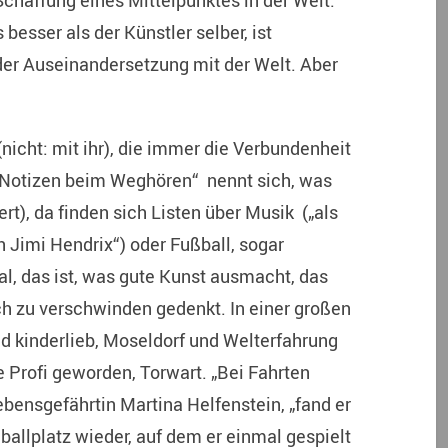
chaffung eines Mittelpunktes in der Welt.
besser als der Künstler selber, ist
n der Auseinandersetzung mit der Welt. Aber
 (nicht: mit ihr), die immer die Verbundenheit
(„Notizen beim Weghören“ nennt sich, was
rt), da finden sich Listen über Musik („als
 Jimi Hendrix“) oder Fußball, sogar
al, das ist, was gute Kunst ausmacht, das
h zu verschwinden gedenkt. In einer großen
d kinderlieb, Moseldorf und Welterfahrung
 Profi geworden, Torwart. „Bei Fahrten
Lebensgefährtin Martina Helfenstein, „fand er
allplatz wieder, auf dem er einmal gespielt