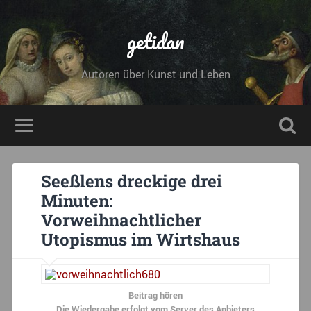
getidan
Autoren über Kunst und Leben
Seeßlens dreckige drei
Minuten:
Vorweihnachtlicher
Utopismus im Wirtshaus
Beitrag hören
Die Wiedergabe erfolgt vom Server des Anbieters