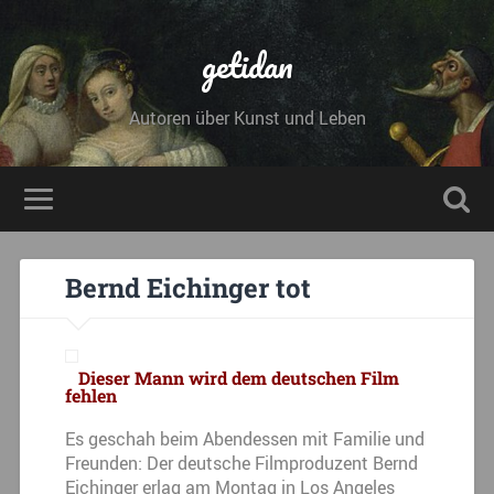
getidan
Autoren über Kunst und Leben
Bernd Eichinger tot
Dieser Mann wird dem deutschen Film
fehlen
Es geschah beim Abendessen mit Familie und
Freunden: Der deutsche Filmproduzent Bernd
Eichinger erlag am Montag in Los Angeles