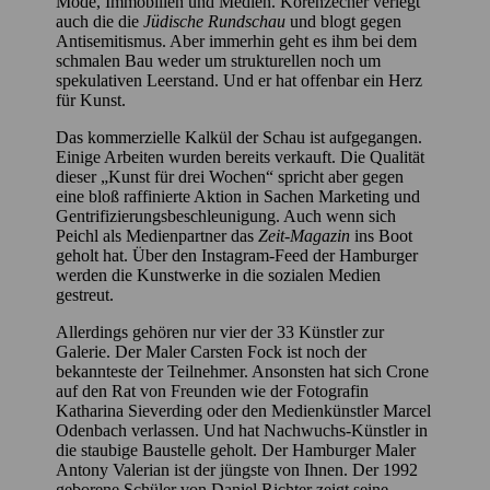
Mode, Immobilien und Medien. Korenzecher verlegt
auch die die
Jüdische Rundschau
und blogt gegen
Antisemitismus. Aber immerhin geht es ihm bei dem
schmalen Bau weder um strukturellen noch um
spekulativen Leerstand. Und er hat offenbar ein Herz
für Kunst.
Das kommerzielle Kalkül der Schau ist aufgegangen.
Einige Arbeiten wurden bereits verkauft. Die Qualität
dieser „Kunst für drei Wochen“ spricht aber gegen
eine bloß raffinierte Aktion in Sachen Marketing und
Gentrifizierungsbeschleunigung. Auch wenn sich
Peichl als Medienpartner das
Zeit-Magazin
ins Boot
geholt hat. Über den Instagram-Feed der Hamburger
werden die Kunstwerke in die sozialen Medien
gestreut.
Allerdings gehören nur vier der 33 Künstler zur
Galerie. Der Maler Carsten Fock ist noch der
bekannteste der Teilnehmer. Ansonsten hat sich Crone
auf den Rat von Freunden wie der Fotografin
Katharina Sieverding oder den Medienkünstler Marcel
Odenbach verlassen. Und hat Nachwuchs-Künstler in
die staubige Baustelle geholt. Der Hamburger Maler
Antony Valerian ist der jüngste von Ihnen. Der 1992
geborene Schüler von Daniel Richter zeigt seine