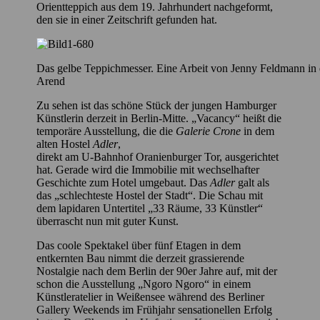
Orientteppich aus dem 19. Jahrhundert nachgeformt,
den sie in einer Zeitschrift gefunden hat.
Das gelbe Teppichmesser. Eine Arbeit von Jenny Feldmann in 
Arend
Zu sehen ist das schöne Stück der jungen Hamburger
Künstlerin derzeit in Berlin-Mitte. „Vacancy“ heißt die
temporäre Ausstellung, die die
Galerie Crone
in dem
alten Hostel
Adler
,
direkt am U-Bahnhof Oranienburger Tor, ausgerichtet
hat. Gerade wird die Immobilie mit wechselhafter
Geschichte zum Hotel umgebaut. Das
Adler
galt als
das „schlechteste Hostel der Stadt“. Die Schau mit
dem lapidaren Untertitel „33 Räume, 33 Künstler“
überrascht nun mit guter Kunst.
Das coole Spektakel über fünf Etagen in dem
entkernten Bau nimmt die derzeit grassierende
Nostalgie nach dem Berlin der 90er Jahre auf, mit der
schon die Ausstellung „Ngoro Ngoro“ in einem
Künstleratelier in Weißensee während des Berliner
Gallery Weekends im Frühjahr sensationellen Erfolg