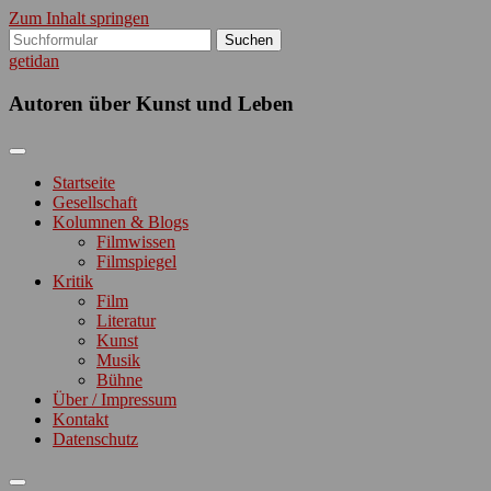
Zum Inhalt springen
Suchen
nach:
getidan
Autoren über Kunst und Leben
Startseite
Gesellschaft
Kolumnen & Blogs
Filmwissen
Filmspiegel
Kritik
Film
Literatur
Kunst
Musik
Bühne
Über / Impressum
Kontakt
Datenschutz
Suchfeld