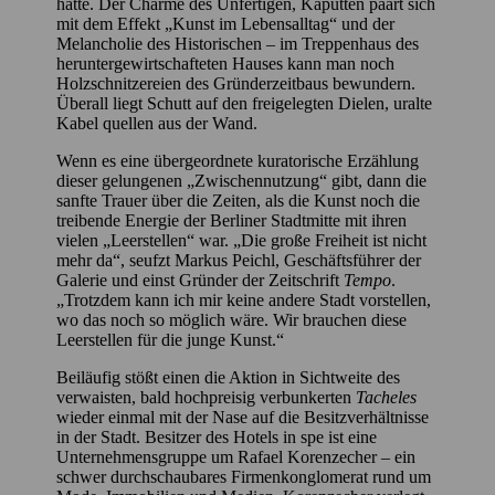
hatte. Der Charme des Unfertigen, Kaputten paart sich
mit dem Effekt „Kunst im Lebensalltag“ und der
Melancholie des Historischen – im Treppenhaus des
heruntergewirtschafteten Hauses kann man noch
Holzschnitzereien des Gründerzeitbaus bewundern.
Überall liegt Schutt auf den freigelegten Dielen, uralte
Kabel quellen aus der Wand.
Wenn es eine übergeordnete kuratorische Erzählung
dieser gelungenen „Zwischennutzung“ gibt, dann die
sanfte Trauer über die Zeiten, als die Kunst noch die
treibende Energie der Berliner Stadtmitte mit ihren
vielen „Leerstellen“ war. „Die große Freiheit ist nicht
mehr da“, seufzt Markus Peichl, Geschäftsführer der
Galerie und einst Gründer der Zeitschrift
Tempo
.
„Trotzdem kann ich mir keine andere Stadt vorstellen,
wo das noch so möglich wäre. Wir brauchen diese
Leerstellen für die junge Kunst.“
Beiläufig stößt einen die Aktion in Sichtweite des
verwaisten, bald hochpreisig verbunkerten
Tacheles
wieder einmal mit der Nase auf die Besitzverhältnisse
in der Stadt. Besitzer des Hotels in spe ist eine
Unternehmensgruppe um Rafael Korenzecher – ein
schwer durchschaubares Firmenkonglomerat rund um