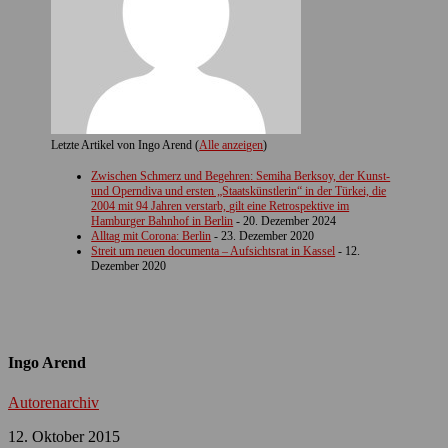
Letzte Artikel von Ingo Arend
(
Alle anzeigen
)
Zwischen Schmerz und Begehren: Semiha Berksoy, der Kunst-
und Operndiva und ersten „Staatskünstlerin“ in der Türkei, die
2004 mit 94 Jahren verstarb, gilt eine Retrospektive im
Hamburger Bahnhof in Berlin
- 20. Dezember 2024
Alltag mit Corona: Berlin
- 23. Dezember 2020
Streit um neuen documenta – Aufsichtsrat in Kassel
- 12.
Dezember 2020
Ingo Arend
Autorenarchiv
12. Oktober 2015