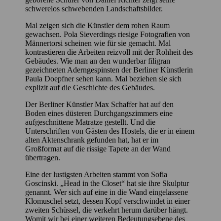
schwerelos schwebenden Landschaftsbilder.
Mal zeigen sich die Künstler dem rohen Raum
gewachsen. Pola Sieverdings riesige Fotografien von
Männertorsi scheinen wie für sie gemacht. Mal
kontrastieren die Arbeiten reizvoll mit der Rohheit des
Gebäudes. Wie man an den wunderbar filigran
gezeichneten Aderngespinsten der Berliner Künstlerin
Paula Doepfner sehen kann. Mal beziehen sie sich
explizit auf die Geschichte des Gebäudes.
Der Berliner Künstler Max Schaffer hat auf den
Boden eines düsteren Durchgangszimmers eine
aufgeschnittene Matratze gestellt. Und die
Unterschriften von Gästen des Hostels, die er in einem
alten Aktenschrank gefunden hat, hat er im
Großformat auf die rissige Tapete an der Wand
übertragen.
Eine der lustigsten Arbeiten stammt von Sofia
Goscinski. „Head in the Closet“ hat sie ihre Skulptur
genannt. Wer sich auf eine in die Wand eingelassene
Klomuschel setzt, dessen Kopf verschwindet in einer
zweiten Schüssel, die verkehrt herum darüber hängt.
Womit wir bei einer weiteren Bedeutungsebene des