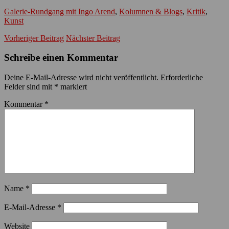
Galerie-Rundgang mit Ingo Arend
,
Kolumnen & Blogs
,
Kritik
,
Kunst
Vorheriger Beitrag
Nächster Beitrag
Schreibe einen Kommentar
Deine E-Mail-Adresse wird nicht veröffentlicht.
Erforderliche
Felder sind mit
*
markiert
Kommentar
*
Name
*
E-Mail-Adresse
*
Website