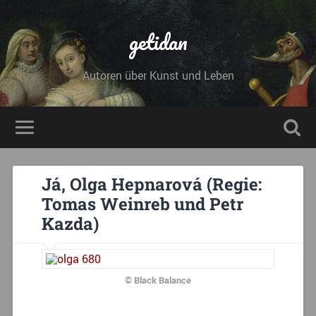
getidan
Autoren über Kunst und Leben
Já, Olga Hepnarová (Regie:
Tomas Weinreb und Petr
Kazda)
© Black Balance