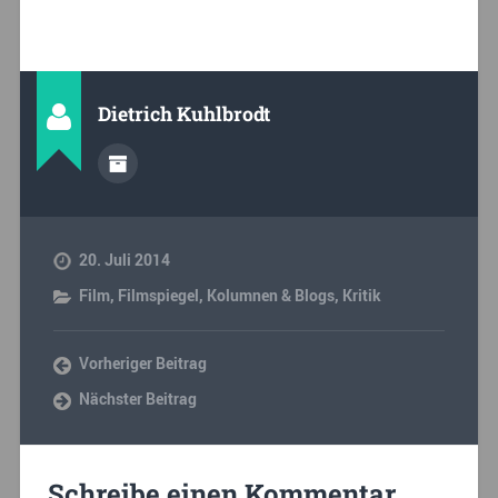
Dietrich Kuhlbrodt
20. Juli 2014
Film
,
Filmspiegel
,
Kolumnen & Blogs
,
Kritik
Vorheriger Beitrag
Nächster Beitrag
Schreibe einen Kommentar