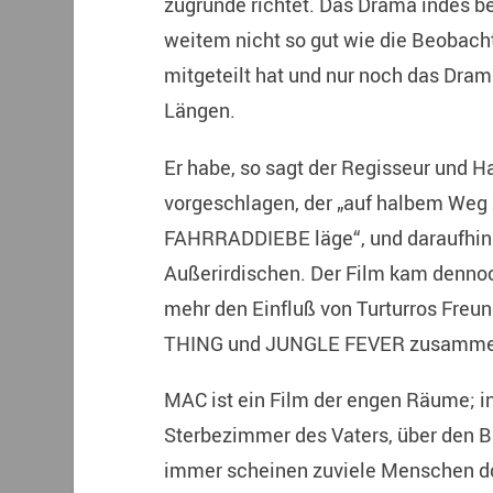
zugrunde richtet. Das Drama indes be
weitem nicht so gut wie die Beobac
mitgeteilt hat und nur noch das Dram
Längen.
Er habe, so sagt der Regisseur und H
vorgeschlagen, der „auf halbem W
FAHRRADDIEBE läge“, und daraufhin
Außerirdischen. Der Film kam dennoch
mehr den Einfluß von Turturros Freu
THING und JUNGLE FEVER zusammen
MAC ist ein Film der engen Räume; in
Sterbezimmer des Vaters, über den Bu
immer scheinen zuviele Menschen dort