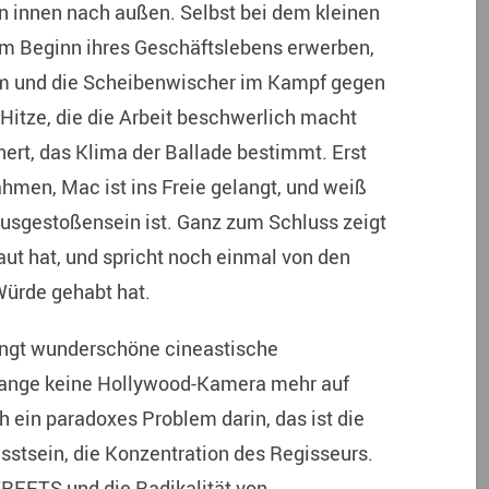
on innen nach außen. Selbst bei dem kleinen
am Beginn ihres Geschäftslebens erwerben,
aum und die Scheibenwischer im Kampf gegen
Hitze, die die Arbeit beschwerlich macht
nert, das Klima der Ballade bestimmt. Erst
men, Mac ist ins Freie gelangt, und weiß
 Ausgestoßensein ist. Ganz zum Schluss zeigt
ut hat, und spricht noch einmal von den
 Würde gehabt hat.
ringt wunderschöne cineastische
t lange keine Hollywood-Kamera mehr auf
h ein paradoxes Problem darin, das ist die
sstsein, die Konzentration des Regisseurs.
REETS und die Radikalität von