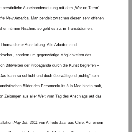
se persönliche Auseinandersetzung mit dem „War on Terror“
the New America
. Man pendelt zwischen diesen sehr offenen
eher intimen Nischen; so geht es zu, in Transiträumen.
Thema dieser Ausstellung. Alle Arbeiten sind
ückschau, sondern um gegenwärtige Möglichkeiten des
von Bildwelten der Propaganda durch die Kunst begreifen –
s kann so schlicht und doch überwältigend „richtig“ sein
gandistischen Bilder des Personenkults à la Mao hinein malt,
von Zeitungen aus aller Welt vom Tag des Anschlags auf das
tallation
May 1st, 2011
von Alfredo Jaar aus Chile. Auf einem