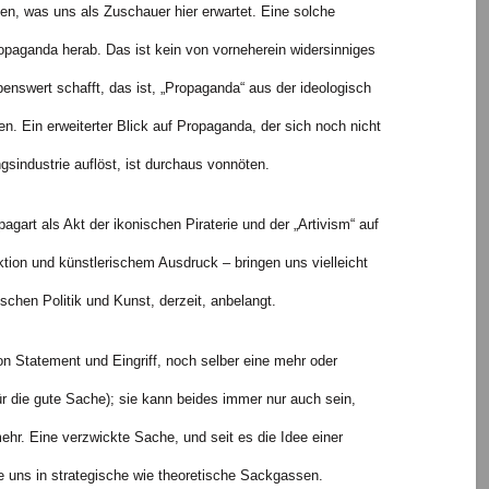
en, was uns als Zuschauer hier erwartet. Eine solche
ropaganda herab. Das ist kein von vorneherein widersinniges
enswert schafft, das ist, „Propaganda“ aus der ideologisch
ien. Ein erweiterter Blick auf Propaganda, der sich noch nicht
gsindustrie auflöst, ist durchaus vonnöten.
pagart als Akt der ikonischen Piraterie und der „Artivism“ auf
ktion und künstlerischem Ausdruck – bringen uns vielleicht
chen Politik und Kunst, derzeit, anbelangt.
on Statement und Eingriff, noch selber eine mehr oder
r die gute Sache); sie kann beides immer nur auch sein,
mehr. Eine verzwickte Sache, und seit es die Idee einer
sie uns in strategische wie theoretische Sackgassen.