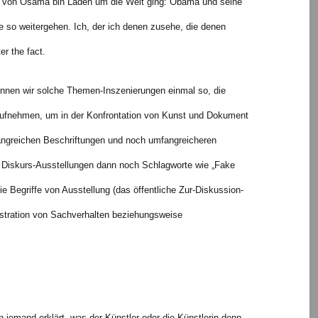
ng von Osama bin Laden um die Welt ging: Obama und seine
 so weitergehen. Ich, der ich denen zusehe, die denen
r the fact.
ennen wir solche Themen-Inszenierungen einmal so, die
aufnehmen, um in der Konfrontation von Kunst und Dokument
greichen Beschriftungen und noch umfangreicheren
e Diskurs-Ausstellungen dann noch Schlagworte wie „Fake
e Begriffe von Ausstellung (das öffentliche Zur-Diskussion-
lustration von Sachverhalten beziehungsweise
jemand erklärt, was der Künstler oder die Künstlerin denn