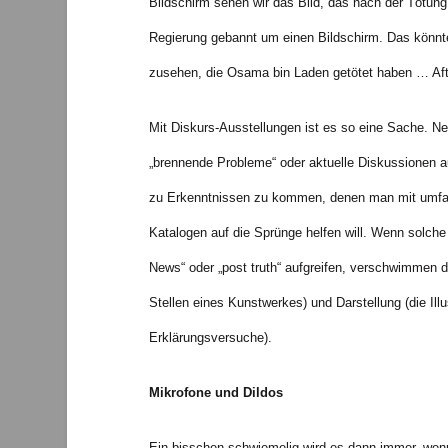
Bildschirm sehen wir das Bild, das nach der Tötu
Regierung gebannt um einen Bildschirm. Das könnte
zusehen, die Osama bin Laden getötet haben … Afte
Mit Diskurs-Ausstellungen ist es so eine Sache. N
„brennende Probleme“ oder aktuelle Diskussionen 
zu Erkenntnissen zu kommen, denen man mit umfan
Katalogen auf die Sprünge helfen will. Wenn solch
News“ oder „post truth“ aufgreifen, verschwimmen di
Stellen eines Kunstwerkes) und Darstellung (die Il
Erklärungsversuche).
Mikrofone und Dildos
Ein bisschen schwiemelig wird es dann immer, wenn 