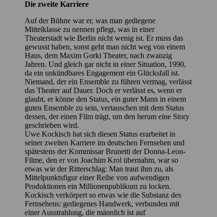
Die zweite Karriere
Auf der Bühne war er, was man gediegene
Mittelklasse zu nennen pflegt, was in einer
Theaterstadt wie Berlin nicht wenig ist. Er muss das
gewusst haben, sonst geht man nicht weg von einem
Haus, dem Maxim Gorki Theater, nach zwanzig
Jahren. Und gleich gar nicht in einer Situation, 1990,
da ein unkündbares Engagement ein Glücksfall ist.
Niemand, der ein Ensemble zu führen vermag, verlässt
das Theater auf Dauer. Doch er verlässt es, wenn er
glaubt, er könne den Status, ein guter Mann in einem
guten Ensemble zu sein, vertauschen mit dem Status
dessen, der einen Film trägt, um den herum eine Story
geschrieben wird.
Uwe Kockisch hat sich diesen Status erarbeitet in
seiner zweiten Karriere im deutschen Fernsehen und
spätestens der Kommissar Brunetti der Donna-Leon-
Filme, den er von Joachim Krol übernahm, war so
etwas wie der Ritterschlag: Man traut ihm zu, als
Mittelpunktsfigur einer Reihe von aufwendigen
Produktionen ein Millionenpublikum zu locken.
Kockisch verkörpert so etwas wie die Substanz des
Fernsehens: gediegenes Handwerk, verbunden mit
einer Ausstrahlung, die männlich ist auf