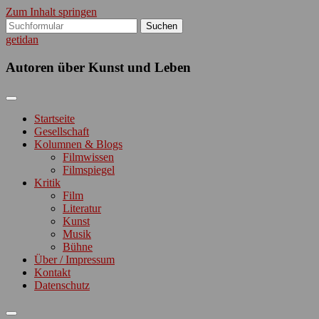
Zum Inhalt springen
Suchen
nach:
getidan
Autoren über Kunst und Leben
Startseite
Gesellschaft
Kolumnen & Blogs
Filmwissen
Filmspiegel
Kritik
Film
Literatur
Kunst
Musik
Bühne
Über / Impressum
Kontakt
Datenschutz
Suchfeld