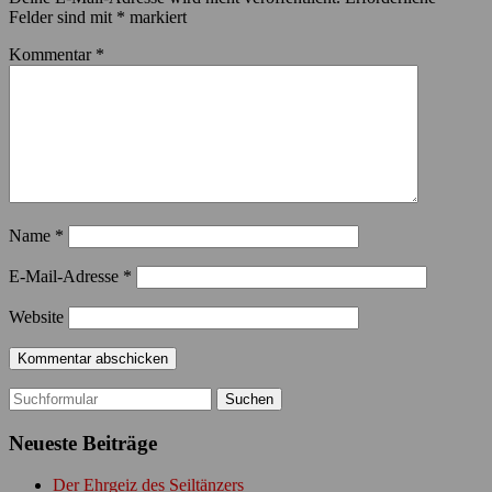
Felder sind mit
*
markiert
Kommentar
*
Name
*
E-Mail-Adresse
*
Website
Suchen
nach:
Neueste Beiträge
Der Ehrgeiz des Seiltänzers