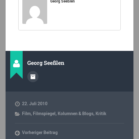
Georg Seeßlen
Georg Seeßlen
22. Juli 2010
Film
,
Filmspiegel
,
Kolumnen & Blogs
,
Kritik
Vorheriger Beitrag