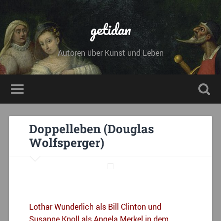
getidan
Autoren über Kunst und Leben
Doppelleben (Douglas
Wolfsperger)
Lothar Wunderlich als Bill Clinton und
Susanne Knoll als Angela Merkel in dem