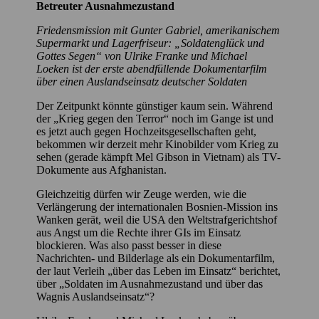
Betreuter Ausnahmezustand
Friedensmission mit Gunter Gabriel, amerikanischem
Supermarkt und Lagerfriseur: „Soldatenglück und
Gottes Segen“ von Ulrike Franke und Michael
Loeken ist der erste abendfüllende Dokumentarfilm
über einen Auslandseinsatz deutscher Soldaten
Der Zeitpunkt könnte günstiger kaum sein. Während
der „Krieg gegen den Terror“ noch im Gange ist und
es jetzt auch gegen Hochzeitsgesellschaften geht,
bekommen wir derzeit mehr Kinobilder vom Krieg zu
sehen (gerade kämpft Mel Gibson in Vietnam) als TV-
Dokumente aus Afghanistan.
Gleichzeitig dürfen wir Zeuge werden, wie die
Verlängerung der internationalen Bosnien-Mission ins
Wanken gerät, weil die USA den Weltstrafgerichtshof
aus Angst um die Rechte ihrer GIs im Einsatz
blockieren. Was also passt besser in diese
Nachrichten- und Bilderlage als ein Dokumentarfilm,
der laut Verleih „über das Leben im Einsatz“ berichtet,
über „Soldaten im Ausnahmezustand und über das
Wagnis Auslandseinsatz“?