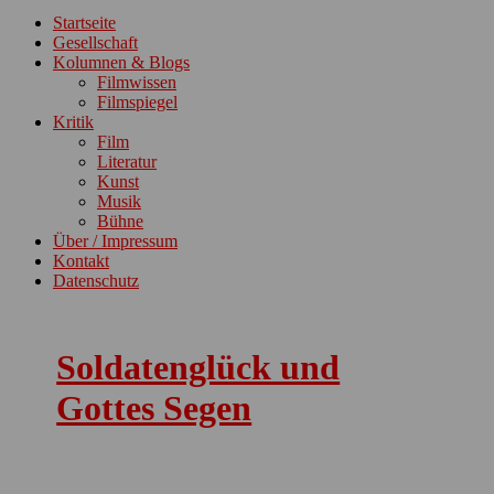
ein-/ausblenden
Startseite
Gesellschaft
Kolumnen & Blogs
Filmwissen
Filmspiegel
Kritik
Film
Literatur
Kunst
Musik
Bühne
Über / Impressum
Kontakt
Datenschutz
Soldatenglück und
Gottes Segen