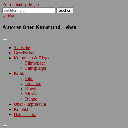
Zum Inhalt springen
Suchen
nach:
getidan
Autoren über Kunst und Leben
Startseite
Gesellschaft
Kolumnen & Blogs
Filmwissen
Filmspiegel
Kritik
Film
Literatur
Kunst
Musik
Bühne
Über / Impressum
Kontakt
Datenschutz
Suchfeld