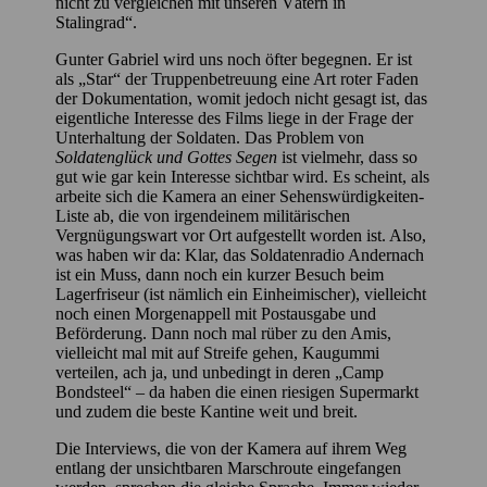
nicht zu vergleichen mit unseren Vätern in
Stalingrad“.
Gunter Gabriel wird uns noch öfter begegnen. Er ist
als „Star“ der Truppenbetreuung eine Art roter Faden
der Dokumentation, womit jedoch nicht gesagt ist, das
eigentliche Interesse des Films liege in der Frage der
Unterhaltung der Soldaten. Das Problem von
Soldatenglück und Gottes Segen
ist vielmehr, dass so
gut wie gar kein Interesse sichtbar wird. Es scheint, als
arbeite sich die Kamera an einer Sehenswürdigkeiten-
Liste ab, die von irgendeinem militärischen
Vergnügungswart vor Ort aufgestellt worden ist. Also,
was haben wir da: Klar, das Soldatenradio Andernach
ist ein Muss, dann noch ein kurzer Besuch beim
Lagerfriseur (ist nämlich ein Einheimischer), vielleicht
noch einen Morgenappell mit Postausgabe und
Beförderung. Dann noch mal rüber zu den Amis,
vielleicht mal mit auf Streife gehen, Kaugummi
verteilen, ach ja, und unbedingt in deren „Camp
Bondsteel“ – da haben die einen riesigen Supermarkt
und zudem die beste Kantine weit und breit.
Die Interviews, die von der Kamera auf ihrem Weg
entlang der unsichtbaren Marschroute eingefangen