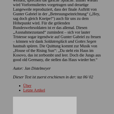
werden, sprechen die gleiche Sprache. Immer wieder
wird Vorformuliertes vorgetragen und derartige
Langeweile reproduziert, dass der finale Auftritt von
Gunter Gabriel in der „Betreuungseinrichtung“ („Hey,
sag doch gleich Kneipe!“) auch für uns zu dem
Höhepunkt wird. Für die grölenden
Bundeswehrsoldaten ist er das allemal. Diesen
„Ausnahmezustand“ zumindest – sich vor lauter
Tristesse sogar irgendwie auf Gunter Gabriel zu freuen
– können wir dank
Soldatenglück und Gottes Segen
hautnah spüren. Die Quittung kommt zur Musik von
„House of the Rising Sun“: „Da steht ein Haus im
Kosovo, das ist zerbombt und leer. Doch die Jungs aus
good old Germany, die stellen das Haus wieder her.“
Autor: Jan Distelmeyer
Dieser Text ist zuerst erschienen in der: taz 06/ 02
Über
Letzte Artikel