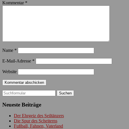
Kommentar
*
Name
*
E-Mail-Adresse
*
Website
Suchen
nach:
Neueste Beiträge
Der Ehrgeiz des Seiltänzers
Die Spur des Scheiterns
Fußball, Fahnen, Vaterland