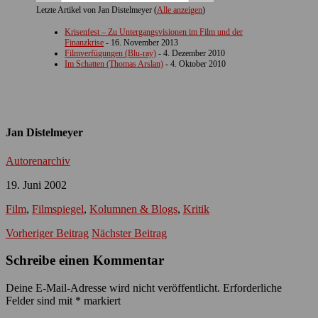
Letzte Artikel von Jan Distelmeyer
(
Alle anzeigen
)
Krisenfest – Zu Untergangsvisionen im Film und der
Finanzkrise
- 16. November 2013
Filmverfügungen (Blu-ray)
- 4. Dezember 2010
Im Schatten (Thomas Arslan)
- 4. Oktober 2010
Jan Distelmeyer
Autorenarchiv
19. Juni 2002
Film
,
Filmspiegel
,
Kolumnen & Blogs
,
Kritik
Vorheriger Beitrag
Nächster Beitrag
Schreibe einen Kommentar
Deine E-Mail-Adresse wird nicht veröffentlicht.
Erforderliche
Felder sind mit
*
markiert