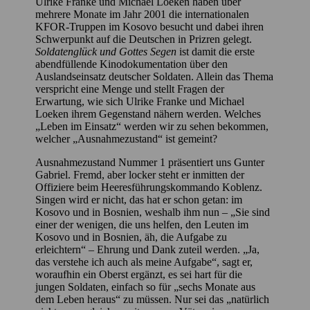
Ulrike Franke und Michael Loeken haben über
mehrere Monate im Jahr 2001 die internationalen
KFOR-Truppen im Kosovo besucht und dabei ihren
Schwerpunkt auf die Deutschen in Prizren gelegt.
Soldatenglück und Gottes Segen
ist damit die erste
abendfüllende Kinodokumentation über den
Auslandseinsatz deutscher Soldaten. Allein das Thema
verspricht eine Menge und stellt Fragen der
Erwartung, wie sich Ulrike Franke und Michael
Loeken ihrem Gegenstand nähern werden. Welches
„Leben im Einsatz“ werden wir zu sehen bekommen,
welcher „Ausnahmezustand“ ist gemeint?
Ausnahmezustand Nummer 1 präsentiert uns Gunter
Gabriel. Fremd, aber locker steht er inmitten der
Offiziere beim Heeresführungskommando Koblenz.
Singen wird er nicht, das hat er schon getan: im
Kosovo und in Bosnien, weshalb ihm nun – „Sie sind
einer der wenigen, die uns helfen, den Leuten im
Kosovo und in Bosnien, äh, die Aufgabe zu
erleichtern“ – Ehrung und Dank zuteil werden. „Ja,
das verstehe ich auch als meine Aufgabe“, sagt er,
woraufhin ein Oberst ergänzt, es sei hart für die
jungen Soldaten, einfach so für „sechs Monate aus
dem Leben heraus“ zu müssen. Nur sei das „natürlich