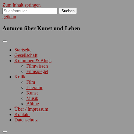
Zum Inhalt springen
Suchen
nach:
getidan
Autoren über Kunst und Leben
Startseite
Gesellschaft
Kolumnen & Blogs
Filmwissen
Filmspiegel
Kritik
Film
Literatur
Kunst
Musik
Bühne
Über / Impressum
Kontakt
Datenschutz
Suchfeld