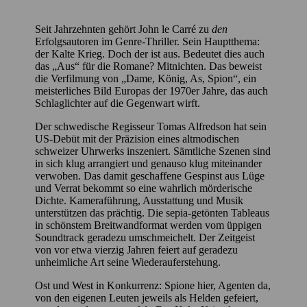
Seit Jahrzehnten gehört John le Carré zu
den
Erfolgsautoren im Genre-Thriller. Sein Hauptthema:
der Kalte Krieg. Doch der ist aus. Bedeutet dies auch
das „Aus“ für die Romane? Mitnichten. Das beweist
die Verfilmung von „Dame, König, As, Spion“, ein
meisterliches Bild Europas der 1970er Jahre, das auch
Schlaglichter auf die Gegenwart wirft.
Der schwedische Regisseur Tomas Alfredson hat sein
US-Debüt mit der Präzision eines altmodischen
schweizer Uhrwerks inszeniert. Sämtliche Szenen sind
in sich klug arrangiert und genauso klug miteinander
verwoben. Das damit geschaffene Gespinst aus Lüge
und Verrat bekommt so eine wahrlich mörderische
Dichte. Kameraführung, Ausstattung und Musik
unterstützen das prächtig. Die sepia-getönten Tableaus
in schönstem
Breitwandformat werden vom üppigen
Soundtrack geradezu umschmeichelt. Der Zeitgeist
von vor etwa vierzig Jahren feiert auf geradezu
unheimliche Art seine Wiederauferstehung.
Ost und West in Konkurrenz: Spione hier, Agenten da,
von den eigenen Leuten jeweils als Helden gefeiert,