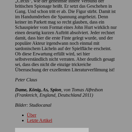
„Circus“, wie der geheimste innere Verbund der
britischen Spionage heißt. Er setzt das Geschehen in
Gang. Und schon tritt er ab. Die Figur stirbt. Damit ist
im Handumdrehen die Spannung angeheizt. Denn
keiner im Parkett mag so recht glauben, dass ein
Schauspieler vom Format eines John Hurt wirklich nur
einen derartig kurzen Auftritt absolviert. Jeder rechnet
damit, dass hier die erste Finte gelegt wurde, und der
populäre Akteur irgendwann noch einmal mit
sardonischem Lächeln auf der Spielfläche erscheint.
Ob diese Erwartung erfüllt wird, sei hier
selbstverständlich nicht verraten. Aber deutlich gesagt
sei, dass dies nicht die einzige trickreiche
Überraschung der exzellenten Literaturverfilmung ist!
Peter Claus
Dame, König, As, Spion
, von Tomas Alfredson
(Frankreich, England, Deutschland 2011)
Bilder: Studiocanal
Über
Letzte Artikel