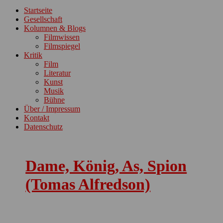
ein-/ausblenden
Startseite
Gesellschaft
Kolumnen & Blogs
Filmwissen
Filmspiegel
Kritik
Film
Literatur
Kunst
Musik
Bühne
Über / Impressum
Kontakt
Datenschutz
Dame, König, As, Spion
(Tomas Alfredson)