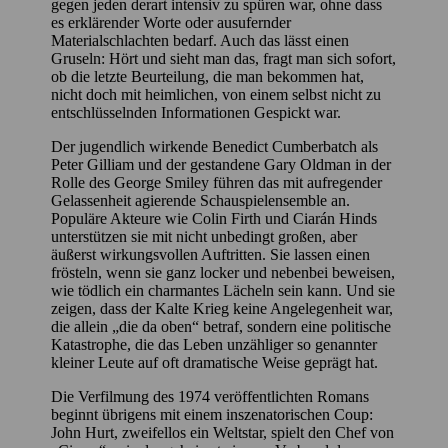
gegen jeden derart intensiv zu spüren war, ohne dass
es erklärender Worte oder ausufernder
Materialschlachten bedarf. Auch das lässt einen
Gruseln: Hört und sieht man das, fragt man sich sofort,
ob die letzte Beurteilung, die man bekommen hat,
nicht doch mit heimlichen, von einem selbst nicht zu
entschlüsselnden Informationen Gespickt war.
Der jugendlich wirkende Benedict Cumberbatch als
Peter Gilliam und der gestandene Gary Oldman in der
Rolle des George Smiley führen das mit aufregender
Gelassenheit agierende Schauspielensemble an.
Populäre Akteure wie Colin Firth und Ciarán Hinds
unterstützen sie mit nicht unbedingt großen, aber
äußerst wirkungsvollen Auftritten. Sie lassen einen
frösteln, wenn sie ganz locker und nebenbei beweisen,
wie tödlich ein charmantes Lächeln sein kann. Und sie
zeigen, dass der Kalte Krieg keine Angelegenheit war,
die allein „die da oben“ betraf, sondern eine politische
Katastrophe, die das Leben unzähliger so genannter
kleiner Leute auf oft dramatische Weise geprägt hat.
Die Verfilmung des 1974 veröffentlichten Romans
beginnt übrigens mit einem inszenatorischen Coup:
John Hurt, zweifellos ein Weltstar, spielt den Chef von