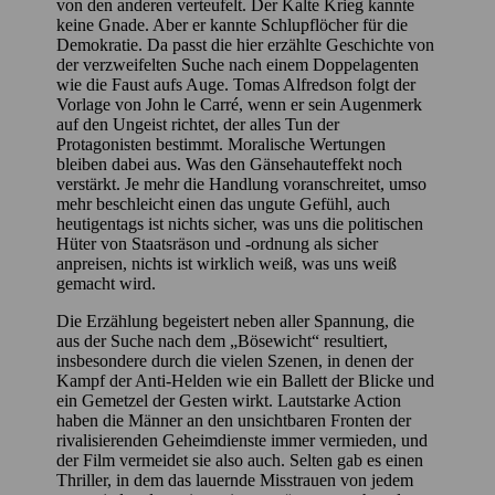
von den anderen verteufelt. Der Kalte Krieg kannte
keine Gnade. Aber er kannte Schlupflöcher für die
Demokratie. Da passt die hier erzählte Geschichte von
der verzweifelten Suche nach einem Doppelagenten
wie die Faust aufs Auge. Tomas Alfredson folgt der
Vorlage von John le Carré, wenn er sein Augenmerk
auf den Ungeist richtet, der alles Tun der
Protagonisten bestimmt. Moralische Wertungen
bleiben dabei aus. Was den Gänsehauteffekt noch
verstärkt. Je mehr die Handlung voranschreitet, umso
mehr beschleicht einen das ungute Gefühl, auch
heutigentags ist nichts sicher, was uns die politischen
Hüter von Staatsräson und -ordnung als sicher
anpreisen, nichts ist wirklich weiß, was uns weiß
gemacht wird.
Die Erzählung begeistert neben aller Spannung, die
aus der Suche nach dem „Bösewicht“ resultiert,
insbesondere durch die vielen Szenen, in denen der
Kampf der Anti-Helden wie ein Ballett der Blicke und
ein Gemetzel der Gesten wirkt. Lautstarke Action
haben die Männer an den unsichtbaren Fronten der
rivalisierenden Geheimdienste immer vermieden, und
der Film vermeidet sie also auch. Selten gab es einen
Thriller, in dem das
lauernde Misstrauen von jedem