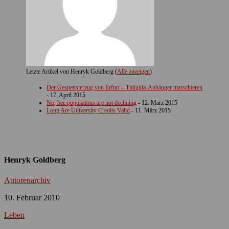
Letzte Artikel von Henryk Goldberg
(
Alle anzeigen
)
Der Gespensterzug von Erfurt – Thügida-Anhänger marschieren
- 17. April 2015
No, bee populations are not declining
- 12. März 2015
Long Are University Credits Valid
- 11. März 2015
Henryk Goldberg
Autorenarchiv
10. Februar 2010
Leben