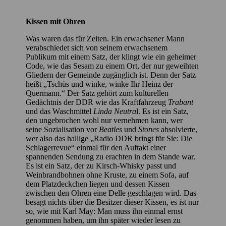
Kissen mit Ohren
Was waren das für Zeiten. Ein erwachsener Mann
verabschiedet sich von seinem erwachsenem
Publikum mit einem Satz, der klingt wie ein geheimer
Code, wie das Sesam zu einem Ort, der nur geweihten
Gliedern der Gemeinde zugänglich ist. Denn der Satz
heißt „Tschüs und winke, winke Ihr Heinz der
Quermann.“ Der Satz gehört zum kulturellen
Gedächtnis der DDR wie das Kraftfahrzeug
Trabant
und das Waschmittel
Linda Neutra
l. Es ist ein Satz,
den ungebrochen wohl nur vernehmen kann, wer
seine Sozialisation vor
Beatles
und
Stones
absolvierte,
wer also das hallige „Radio DDR bringt für Sie: Die
Schlagerrevue“ einmal für den Auftakt einer
spannenden Sendung zu erachten in dem Stande war.
Es ist ein Satz, der zu Kirsch-Whisky passt und
Weinbrandbohnen ohne Kruste, zu einem Sofa, auf
dem Platzdeckchen liegen und dessen Kissen
zwischen den Ohren eine Delle geschlagen wird. Das
besagt nichts über die Besitzer dieser Kissen, es ist nur
so, wie mit Karl May: Man muss ihn einmal ernst
genommen haben, um ihn später wieder lesen zu