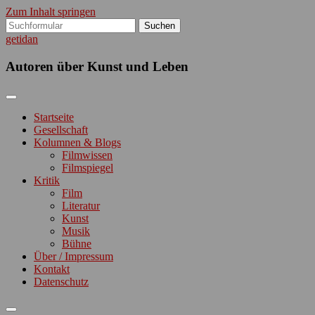
Zum Inhalt springen
Suchen
nach:
getidan
Autoren über Kunst und Leben
Startseite
Gesellschaft
Kolumnen & Blogs
Filmwissen
Filmspiegel
Kritik
Film
Literatur
Kunst
Musik
Bühne
Über / Impressum
Kontakt
Datenschutz
Suchfeld