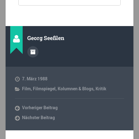
Georg Seeßlen
7. März 1988
Film
,
Filmspiegel
,
Kolumnen & Blogs
,
Kritik
Vorheriger Beitrag
Nächster Beitrag