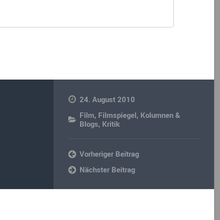
24. August 2010
Film
,
Filmspiegel
,
Kolumnen &
Blogs
,
Kritik
Vorheriger Beitrag
Nächster Beitrag