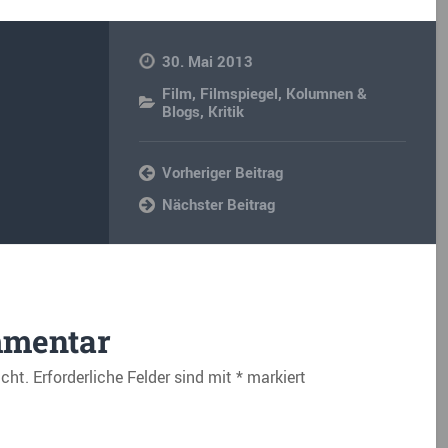
30. Mai 2013
Film
,
Filmspiegel
,
Kolumnen &
Blogs
,
Kritik
Vorheriger Beitrag
Nächster Beitrag
mmentar
icht.
Erforderliche Felder sind mit
*
markiert