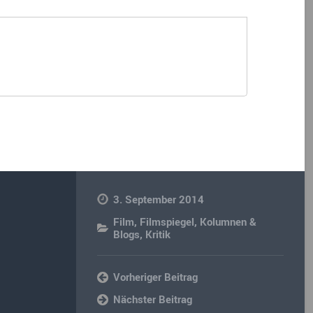
3. September 2014
Film
,
Filmspiegel
,
Kolumnen &
Blogs
,
Kritik
Vorheriger Beitrag
Nächster Beitrag