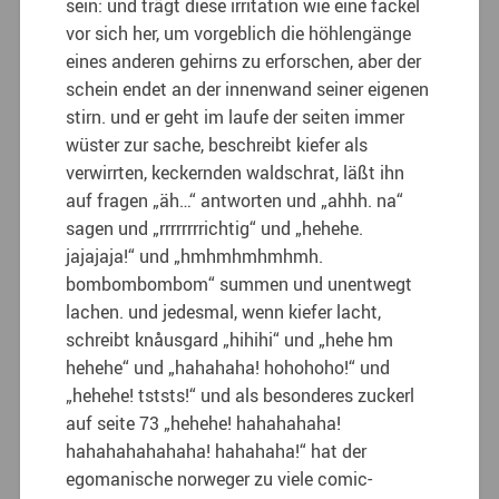
sein: und trägt diese irritation wie eine fackel
vor sich her, um vorgeblich die höhlengänge
eines anderen gehirns zu erforschen, aber der
schein endet an der innenwand seiner eigenen
stirn. und er geht im laufe der seiten immer
wüster zur sache, beschreibt kiefer als
verwirrten, keckernden waldschrat, läßt ihn
auf fragen „äh…“ antworten und „ahhh. na“
sagen und „rrrrrrrrichtig“ und „hehehe.
jajajaja!“ und „hmhmhmhmhmh.
bombombombom“ summen und unentwegt
lachen. und jedesmal, wenn kiefer lacht,
schreibt knåusgard „hihihi“ und „hehe hm
hehehe“ und „hahahaha! hohohoho!“ und
„hehehe! tststs!“ und als besonderes zuckerl
auf seite 73 „hehehe! hahahahaha!
hahahahahahaha! hahahaha!“ hat der
egomanische norweger zu viele comic-