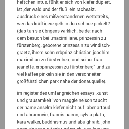
heftchen intus, fühlt er sich von kiefer düpiert,
ist ‚der wald und der fluß’ ein racheakt,
ausdruck eines mißverstandenen wettstreits,
wer das kräftigere gelb in den schnee pinkelt?
(das tun sie übrigens wirklich, beide: nach
dem besuch bei „maximiliane, prinzessin zu
fürstenberg, geborene prinzessin zu windisch-
graetz, ihrem sohn erbprinz christian joachim
maximilian zu fürstenberg und seiner frau
jeanette, erbprinzessin zu fürstenberg“ und zu
viel kaffee pinkeln sie in den verschneiten
großfürstlichen park nahe der donauquelle).
im register des umfangreichen essays ‚kunst
und grausamkeit‘ von maggie nelson taucht
der name anselm kiefer nicht auf: aber artaud
und abramovic, francis bacon, sylvia plath,
kara walker, buddhismus und abu ghraib, john
cage, de sade, nitsch und muehl und lars van