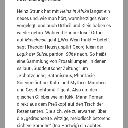
Heinz Strunk hat mit
Heinz in Afrika
längst ein
neues und, wie man hört, warmherziges Werk
vorgelegt, und auch Ortheil und Klein haben es
wieder getan. Während Hanns-Josef Ortheil
auf
Moselreise
geht („Wer Wein trinkt – betet“,
sagt Theodor Heuss), spürt Georg Klein der
Logik der Sülze
, pardon:
Süße
nach. So heißt
eine Sammlung von Prosaklumpen, in denen
es laut „Süddeutscher Zeitung“ um
„Schatzsuche, Satanismus, Phantasie,
Science-fiction, Kulte und Mythen, Märchen
und Geschichtsmüll“ geht. Also um den
gleichen Glibber wie im Kikki-Mann-Roman,
direkt aus dem Preßkopf auf den Tisch der
Rezensenten. Die sich, wie zu erwarten, über
die „gedrechselte, witzige, melodisch betörend
sichere Sprache“ (Ina Hartwig) ein achtes