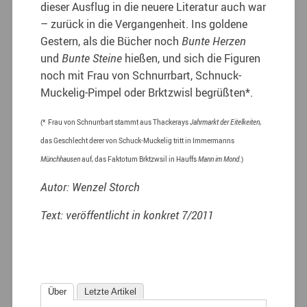
dieser Ausflug in die neuere Literatur auch war
– zurück in die Vergangenheit. Ins goldene
Gestern, als die Bücher noch
Bunte Herzen
und
Bunte Steine
hießen, und sich die Figuren
noch mit Frau von Schnurrbart, Schnuck-
Muckelig-Pimpel oder Brktzwisl begrüßten*.
(* Frau von Schnurrbart stammt aus Thackerays
Jahrmarkt der Eitelkeiten
,
das Geschlecht derer von Schuck-Muckelig tritt in Immermanns
Münchhausen
auf, das Faktotum Brktzwsil in Hauffs
Mann im Mond
.)
Autor: Wenzel Storch
Text: veröffentlicht in konkret 7/2011
Über
Letzte Artikel