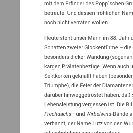
mit dem Erfinder des Popp´schen Gru
betreute. Und dessen fröhlichen Nam
noch nicht verraten wollen.
Heute steht unser Mann im 88. Jahr un
Schatten zweier Glockentürme – die Sti
besonders dicker Wandung (sogenan
kargen Prälatenbezüge. Wenn auch i
Sektkorken geknallt haben (besonders
Triumphe), die Feier der Diamantenen
darüber hinweggetröstet haben, daß 
Lebensleistung vergessen ist. Die Bil
Frechdachs
– und
Wirbelwind
-Bände a
verbannt, der Name Lutz von den Wun
jahrzehntelang ganz oben stand …