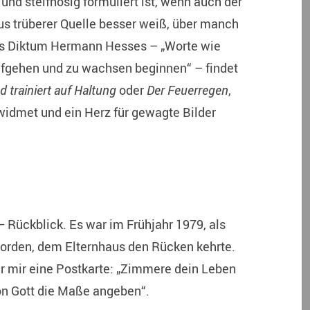
und steifhosig formuliert ist, wenn auch der
aus trüberer Quelle besser weiß, über manch
das Diktum Hermann Hesses – „Worte wie
fgehen und zu wachsen beginnen“ – findet
d trainiert auf Haltung
oder
Der Feuerregen
,
idmet und ein Herz für gewagte Bilder
– Rückblick. Es war im Frühjahr 1979, als
worden, dem Elternhaus den Rücken kehrte.
 mir eine Postkarte: „Zimmere dein Leben
 von Gott die Maße angeben“.