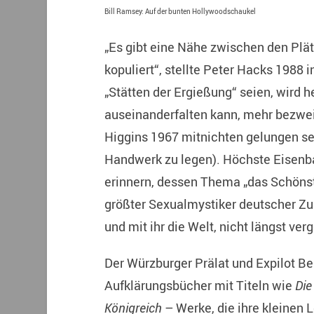
Bill Ramsey: Auf der bunten Hollywoodschaukel
„Es gibt eine Nähe zwischen den Plä
kopuliert“, stellte Peter Hacks 1988 i
„Stätten der Ergießung“ seien, wird h
auseinanderfalten kann, mehr bezwe
Higgins 1967 mitnichten gelungen se
Handwerk zu legen). Höchste Eisenb
erinnern, dessen Thema „das Schönste
größter Sexualmystiker deutscher Zung
und mit ihr die Welt, nicht längst ver
Der Würzburger Prälat und Expilot B
Aufklärungsbücher mit Titeln wie
Die
Königreich
– Werke, die ihre kleinen 