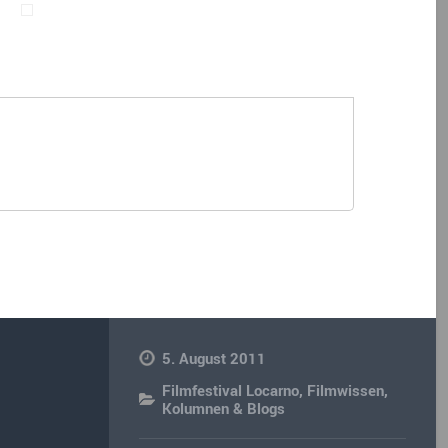
5. August 2011
Filmfestival Locarno
,
Filmwissen
,
Kolumnen & Blogs